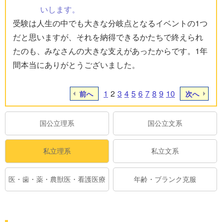
いします。
受験は人生の中でも大きな分岐点となるイベントの1つ
だと思いますが、それを納得できるかたちで終えられ
たのも、みなさんの大きな支えがあったからです。1年
間本当にありがとうございました。
1
2
3
4
5
6
7
8
9
10
前へ
次へ
国公立理系
国公立文系
私立理系
私立文系
医・歯・薬・農獣医・看護医療
年齢・ブランク克服