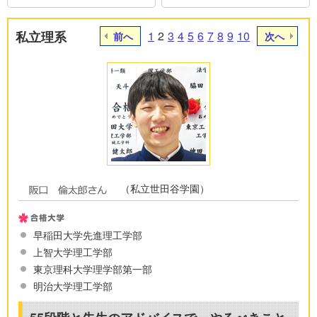
私立理系
1
2
3
4
5
6
7
8
9
10
前へ
次へ
（私立世田谷学園）
早稲田大学先進理工学部
上智大学理工学部
東京理科大学理学部第一部
明治大学理工学部