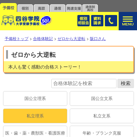
予備校トップ
>
合格体験記
>
ゼロから大逆転
>
阪口さん
ゼロから大逆転
本人も驚く感動の合格ストーリー！
国公立理系
国公立文系
私立理系
私立文系
医・歯・薬・農獣医・看護医療
年齢・ブランク克服