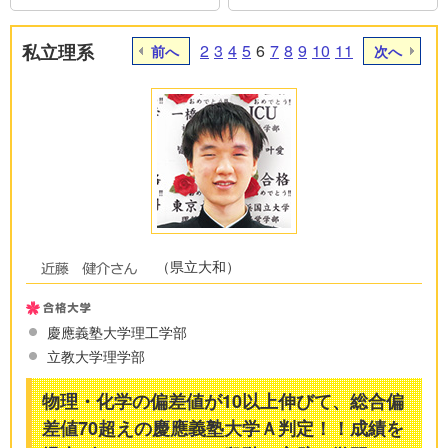
私立理系
2
3
4
5
6
7
8
9
10
11
前へ
次へ
（県立大和）
慶應義塾大学理工学部
立教大学理学部
物理・化学の偏差値が10以上伸びて、総合偏
差値70超えの慶應義塾大学Ａ判定！！成績を