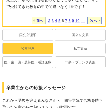
で受けてきた教育の中で間違いなく1番です！
2
3
4
5
6
7
8
9
10
11
前へ
次へ
国公立理系
国公立文系
私立理系
私立文系
医・歯・薬・農獣医・看護医療
年齢・ブランク克服
卒業生からの応援メッセージ
これから受験を迎えるみなさんへ、四谷学院で合格を勝ち
取った先輩からの熱いメッセージ動画です。