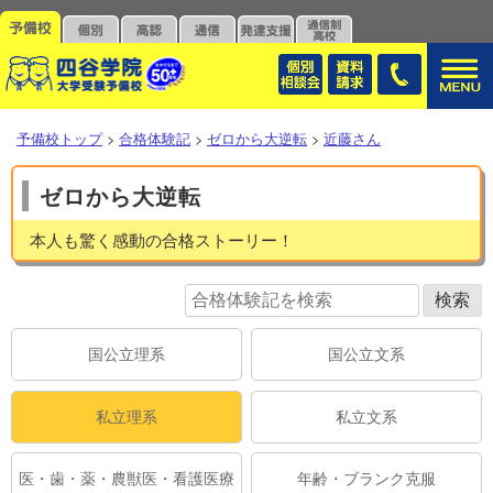
予備校トップ
>
合格体験記
>
ゼロから大逆転
>
近藤さん
ゼロから大逆転
本人も驚く感動の合格ストーリー！
国公立理系
国公立文系
私立理系
私立文系
医・歯・薬・農獣医・看護医療
年齢・ブランク克服