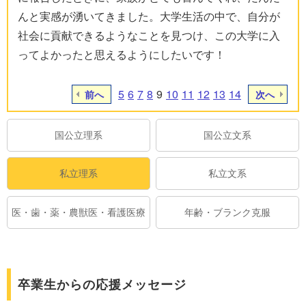
んと実感が湧いてきました。大学生活の中で、自分が
社会に貢献できるようなことを見つけ、この大学に入
ってよかったと思えるようにしたいです！
5
6
7
8
9
10
11
12
13
14
前へ
次へ
国公立理系
国公立文系
私立理系
私立文系
医・歯・薬・農獣医・看護医療
年齢・ブランク克服
卒業生からの応援メッセージ