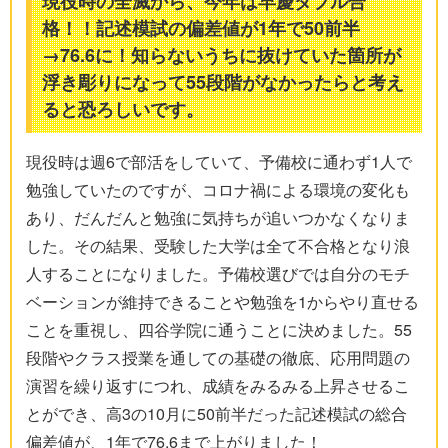
現役時の全滅から、今年は早慶ダブル合
格！！記述模試の偏差値が1年で50前半
→76.6に！知らないうちに抜けていた箇所が
浮き彫りになって55段階がなかったらと考え
ると恐ろしいです。
現役時は週6で部活をしていて、予備校に通わず1人で
勉強していたのですが、コロナ禍による環境の変化も
あり、だんだんと勉強に気持ちが追いつかなくなりま
した。その結果、受験した大学は全て不合格となり浪
人することになりました。予備校選びでは自分のモチ
ベーションが維持できることや勉強を1からやり直せる
ことを重視し、四谷学院に通うことに決めました。55
段階やクラス授業を通しての基礎の徹底、応用問題の
演習を繰り返すにつれ、成績をみるみる上昇させるこ
とができ、高3の10月に50前半だった記述模試の総合
偏差値が、1年で76.6まで上がりました！