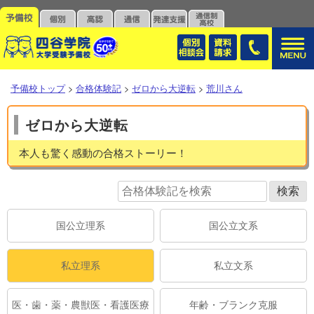
予備校トップ
>
合格体験記
>
ゼロから大逆転
>
荒川さん
ゼロから大逆転
本人も驚く感動の合格ストーリー！
国公立理系
国公立文系
私立理系
私立文系
医・歯・薬・農獣医・看護医療
年齢・ブランク克服