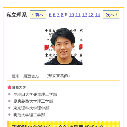
私立理系
5
6
7
8
9
10
11
12
13
14
前へ
次へ
（県立東葛飾）
早稲田大学先進理工学部
慶應義塾大学理工学部
東京理科大学理学部
明治大学理工学部