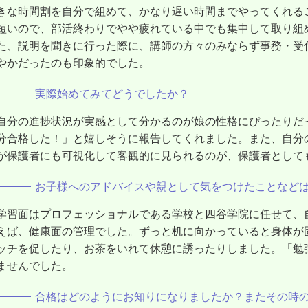
きな時間割を自分で組めて、かなり遅い時間までやってくれるこ
短いので、部活終わりでやや疲れている中でも集中して取り組
た、説明を聞きに行った際に、講師の方々のみならず事務・受
やかだったのも印象的でした。
実際始めてみてどうでしたか？
自分の進捗状況が実感として分かるのが娘の性格にぴったりだ
分合格した！」と嬉しそうに報告してくれました。また、自分
が保護者にも可視化して客観的に見られるのが、保護者として
お子様へのアドバイスや親として気をつけたことなど
学習面はプロフェッショナルである学校と四谷学院に任せて、
えば、健康面の管理でした。ずっと机に向かっていると身体が
ッチを促したり、お茶をいれて休憩に誘ったりしました。「勉
ませんでした。
合格はどのようにお知りになりましたか？またその時