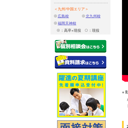
＜九州/中国エリア＞
広島校
北九州校
福岡天神校
：高卒+現役
：現役