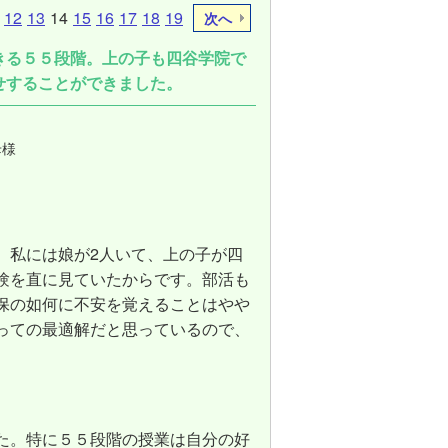
12
13
14
15
16
17
18
19
次へ
きる５５段階。上の子も四谷学院で
せすることができました。
母様
、私には娘が2人いて、上の子が四
験を直に見ていたからです。部活も
保の如何に不安を覚えることはやや
っての最適解だと思っているので、
た。特に５５段階の授業は自分の好