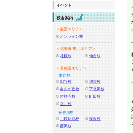
イベント
校舎案内
＜全国エリア＞
オンライン校
＜北海道/東北エリア＞
札幌校
仙台校
＜首都圏エリア＞
--東京都--
四谷校
池袋校
自由が丘校
下北沢校
吉祥寺校
町田校
立川校
--神奈川県--
川崎駅前校
横浜校
藤沢校