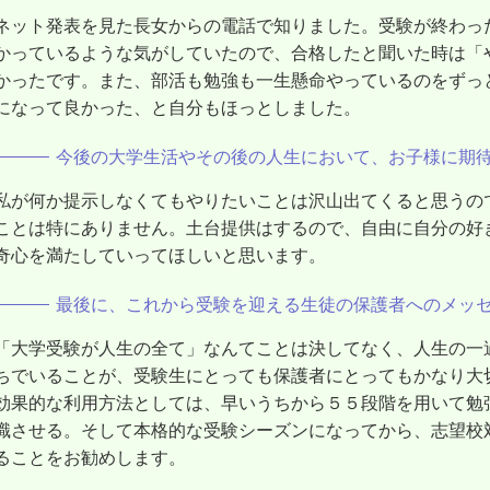
ネット発表を見た長女からの電話で知りました。受験が終わっ
かっているような気がしていたので、合格したと聞いた時は「
かったです。また、部活も勉強も一生懸命やっているのをずっ
になって良かった、と自分もほっとしました。
今後の大学生活やその後の人生において、お子様に期
私が何か提示しなくてもやりたいことは沢山出てくると思うの
ことは特にありません。土台提供はするので、自由に自分の好
奇心を満たしていってほしいと思います。
最後に、これから受験を迎える生徒の保護者へのメッ
「大学受験が人生の全て」なんてことは決してなく、人生の一
ちでいることが、受験生にとっても保護者にとってもかなり大
効果的な利用方法としては、早いうちから５５段階を用いて勉
識させる。そして本格的な受験シーズンになってから、志望校
ることをお勧めします。