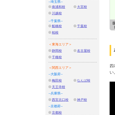
--埼玉県--
南浦和校
大宮校
川越校
--千葉県--
船橋校
千葉校
柏校
＜東海エリア＞
静岡校
名古屋校
千種校
四
＜関西エリア＞
い
--大阪府--
梅田校
なんば校
天王寺校
--兵庫県--
西宮北口校
神戸校
--京都府--
京都校