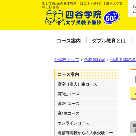
四谷学院 保護者体験談（口コミ・評判） | 東京大学文
科三類合格
コース案内
ダブル教育とは
予備校トップ
>
合格体験記
>
保護者体験談
コース案内
高卒（浪人）生コース
高3生コース
高2生コース
高1生コース
オンラインコース
通信制高校からの大学受験コー