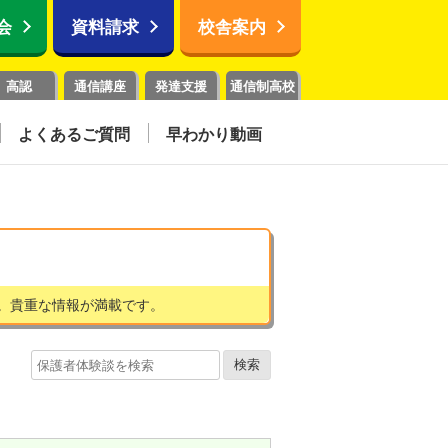
会
資料請求
校舎案内
高認
通信講座
発達支援
通信制高校
よくあるご質問
早わかり動画
。貴重な情報が満載です。