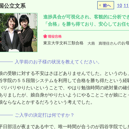
国公立文系
10
11
前へ
進捗具合が可視化され、客観的に分析で
「合格」を勝ち得ており、安心してお任
東京大学文科三類合格
のお
入学前のお子様の状況を教えてください。
娘の受験に対する不安はさほどありませんでした。というのも
谷学院の５５段階システムを利用して合格を勝ち得たという経
バリバリやりたいということで、やはり勉強時間の絶対量の確
ありましたが、娘自身がやりたいようにやることこそが娘にと
娘ならなんとかするだろうという考えでした。
ご入学の決定打は何ですか？
平日部活が夜まである中で、唯一時間が合うのが四谷学院でし