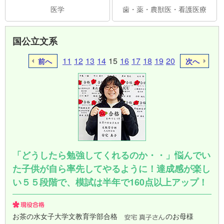
医学
歯・薬・農獣医・看護医療
国公立文系
11
12
13
14
15
16
17
18
19
20
前へ
次へ
「どうしたら勉強してくれるのか・・」悩んでい
た子供が自ら率先してやるように！達成感が楽し
い５５段階で、模試は半年で160点以上アップ！
お茶の水女子大学文教育学部合格
のお母様