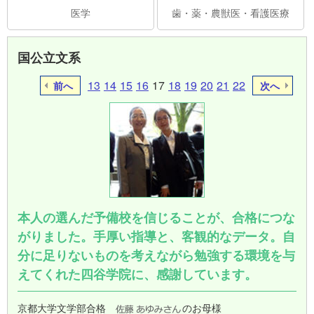
医学
歯・薬・農獣医・看護医療
国公立文系
13
14
15
16
17
18
19
20
21
22
前へ
次へ
本人の選んだ予備校を信じることが、合格につな
がりました。手厚い指導と、客観的なデータ。自
分に足りないものを考えながら勉強する環境を与
えてくれた四谷学院に、感謝しています。
京都大学文学部合格
のお母様