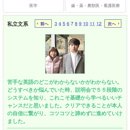
医学
歯・薬・農獣医・看護医療
私立文系
3
4
5
6
7
8
9
10
11
12
前へ
次へ
苦手な英語のどこがわからないかがわからない。
どうすべきか悩んでいた時、説明会で５５段階の
システムを知り、これこそ基礎から学べるいいチ
ャンスだと思いました。クリアできることが本人
の自信に繋がり、コツコツと諦めずに進めていけ
ました。