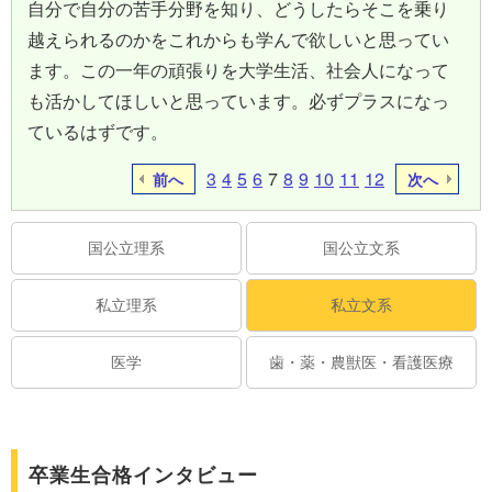
自分で自分の苦手分野を知り、どうしたらそこを乗り
越えられるのかをこれからも学んで欲しいと思ってい
ます。この一年の頑張りを大学生活、社会人になって
も活かしてほしいと思っています。必ずプラスになっ
ているはずです。
3
4
5
6
7
8
9
10
11
12
前へ
次へ
国公立理系
国公立文系
私立理系
私立文系
医学
歯・薬・農獣医・看護医療
卒業生合格インタビュー