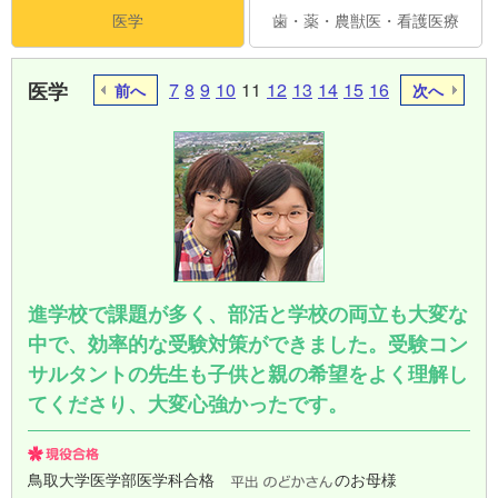
医学
歯・薬・農獣医・看護医療
医学
7
8
9
10
11
12
13
14
15
16
前へ
次へ
進学校で課題が多く、部活と学校の両立も大変な
中で、効率的な受験対策ができました。受験コン
サルタントの先生も子供と親の希望をよく理解し
てくださり、大変心強かったです。
鳥取大学医学部医学科合格
のお母様