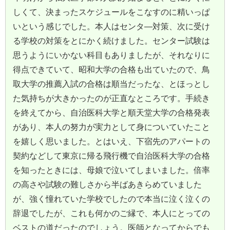
しくて、決まったスケジュールをこなすのに精いっぱ
いという感じでした。本人はセンタ―対策、次に受け
る学校の対策をとにかく続けました。センター試験は
思うようにいかない科目もありましたが、それなりに
得点できていて、昭和大学の合格も出ていたので、鳥
取大学の推薦入試の合格は順当だったな、とほっとし
た気持ちが大きかったのが正直なところです。手続き
を終えてから、自治医科大学と順天堂大学の合格発表
があり、本人の努力が実力として身についていたこと
を嬉しく思いました。とはいえ、下宿先のアパートの
契約などして東京に帰る飛行機で自治医科大学の合格
を知ったときには、母娘で泣いてしまいました。倍率
の高さや試験の難しさから半ばあきらめていました
が、強く憧れていた学校でしたので本当に泣く泣くの
辞退でしたが、これも何かのご縁で、本人にとっての
ベストの道だったのでしょう。医師となってからでも