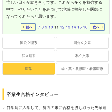
忙しい日々が続きそうです。これから多くを勉強する
中で、やりたいことをみつけて地域に根差した医師に
なってくれたらと思います。
7
8
9
10
11
12
13
14
15
16
前へ
次へ
国公立理系
国公立文系
私立理系
私立文系
医学
歯・薬・農獣医・看護医療
卒業生合格インタビュー
四谷学院に入学して、努力の末に合格を勝ち取った先輩達