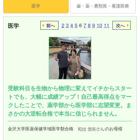
医学
歯・薬・農獣医・看護医療
医学
2
3
4
5
6
7
8
9
10
11
前へ
次へ
受験科目を生物から物理に変えてイチからスター
トでも、大幅に成績アップ！自己最高得点をマー
クしたことで、薬学部から医学部に志望変更。ま
さかの大逆転合格で本当に信じられません。
金沢大学医薬保健学域医学類合格
のお母様