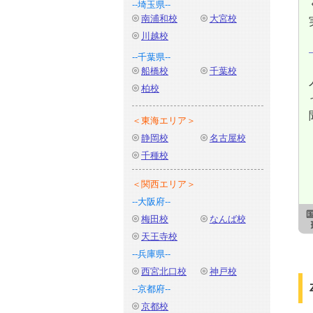
--埼玉県--
南浦和校
大宮校
川越校
--千葉県--
船橋校
千葉校
柏校
＜東海エリア＞
静岡校
名古屋校
千種校
＜関西エリア＞
--大阪府--
梅田校
なんば校
天王寺校
--兵庫県--
西宮北口校
神戸校
--京都府--
京都校