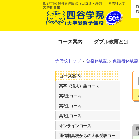
四谷学院 保護者体験談（口コミ・評判） | 同志社大学
文学部合格
コース案内
ダブル教育とは
予備校トップ
>
合格体験記
>
保護者体験談
コース案内
高卒（浪人）生コース
高3生コース
高2生コース
高1生コース
オンラインコース
通信制高校からの大学受験コー