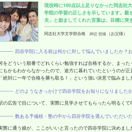
現役時に100点以上足りなかった同志社
学院の学習の正しさを示しています。親
夫」と励ましてくれた言葉は、目標に突
同志社大学文学部合格
（お父様）
四谷学院に入る前は何かに対して悩んでいましたか？
何をどういう順番でどれくらい勉強すれば合格するか、まった
にもかもわからなかったので、途方に暮れていたというのが正
「絶対に一年で合格を勝ち取る！」という強い決意で臨みまし
どのようなきっかけで四谷学院をお知りになりました
駅の広告で目について、実際に見学させてもらったら明るくて
数ある予備校・塾の中から四谷学院を選んでいただい
実際に通う娘が、ここがいいと言ったので四谷学院に決めまし