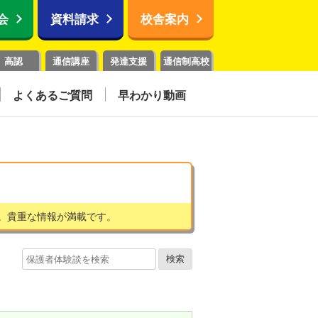
会
資料請求
校舎案内
高認
通信講座
発達支援
通信制高校
よくあるご質問
早わかり動画
。貴重な情報が満載です。