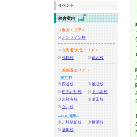
イベント
校舎案内
＜全国エリア＞
オンライン校
＜北海道/東北エリア＞
札幌校
仙台校
＜首都圏エリア＞
--東京都--
四谷校
池袋校
自由が丘校
下北沢校
吉祥寺校
町田校
立川校
--神奈川県--
川崎駅前校
横浜校
藤沢校