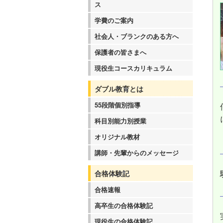
ス
学費のご案内
社会人・ブランクのある方へ
保護者の皆さまへ
現役生コースカリキュラム
ダブル教育とは
55段階個別指導
科目別能力別授業
オリジナル教材
講師・先輩からのメッセージ
合格体験記
合格速報
高卒生の合格体験記
現役生の合格体験記