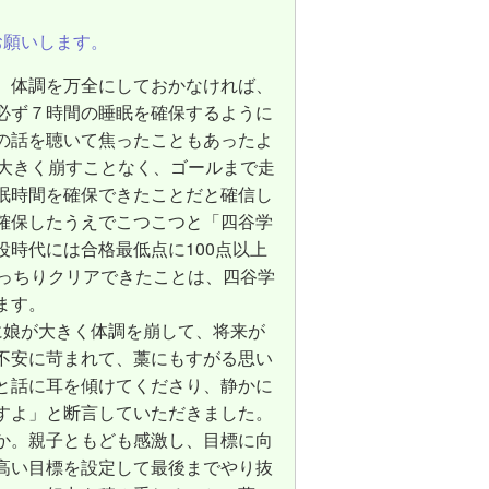
お願いします。
、体調を万全にしておかなければ、
必ず７時間の睡眠を確保するように
の話を聴いて焦ったこともあったよ
を大きく崩すことなく、ゴールまで走
眠時間を確保できたことだと確信し
確保したうえでこつこつと「四谷学
時代には合格最低点に100点以上
きっちりクリアできたことは、四谷学
ます。
に娘が大きく体調を崩して、将来が
不安に苛まれて、藁にもすがる思い
と話に耳を傾けてくださり、静かに
すよ」と断言していただきました。
か。親子ともども感激し、目標に向
高い目標を設定して最後までやり抜