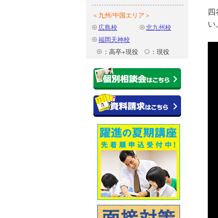
四
＜九州/中国エリア＞
い
広島校
北九州校
福岡天神校
：高卒+現役
：現役