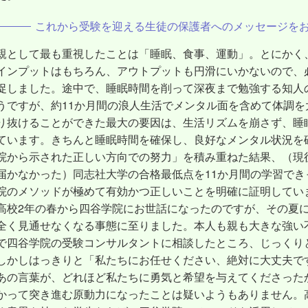
これから受験を迎える生徒の保護者へのメッセージを
親として最も重視したことは「睡眠、食事、運動」。とにかく
インプットはもちろん、アウトプットも円滑にいかないので、
促しました。途中で、睡眠時間を削って深夜まで勉強する知人
うですが、約11か月間の浪人生活でメンタル面を含めて体調
り抜けることができた最大の要因は、生活リズムを崩さず、睡
ています。きちんと睡眠時間を確保し、良好なメンタル状況を
院から示された正しい方向での努力」を積み重ねた結果、（現役
届かなかった）同志社大学の合格最低点を11か月間の学習で
院のメソッドが極めて有効かつ正しいことを明確に証明してい
高校2年の春から四谷学院にお世話になったのですが、その夏
全く見通せなくなる事態に至りました。本人も親も大きな強い
で四谷学院の受験コンサルタントに相談したところ、じっくり
しかしはっきりと「私たちにお任せください、絶対に大丈夫で
あの言葉が、どれほど私たちに勇気と希望を与えてくださった
かって突き進む原動力になったことは疑いようもありません。