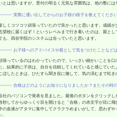
いとは思いますが、受付の明るく元気な雰囲気は、他の塾には
実際に通い出してからのお子様の様子を教えてくださ
楽しくコツコツ頑張っていたので良かったと思います。成績が
志望校に届くはず！というレベルまで行き着いたのは、親とし
ても、四谷学院のシステムは合っていたと思います。
お子様へのアドバイスや親として気をつけたことなど
頑張っているのはわかっていたので、いっさい細かいことを口
た。結果的に子供は、自分を信頼してくれていると感じていた
こぼしたときは、ひたすら聞き役に徹して、気の済むまで吐き
合格はどのようにお知りになりましたか？またその時
会社のパソコンで発表を見ました。最後のボタンをクリックし
数秒してからゆっくり目を開けると「合格」の赤文字が目に飛
中の血液がアタマに集中してクラクラめまいがして、思わずや
た。