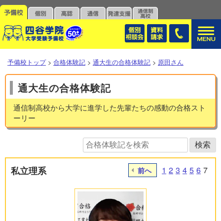
予備校トップ
>
合格体験記
>
通大生の合格体験記
>
原田さん
通大生の合格体験記
通信制高校から大学に進学した先輩たちの感動の合格スト
ーリー
私立理系
1
2
3
4
5
6
7
前へ