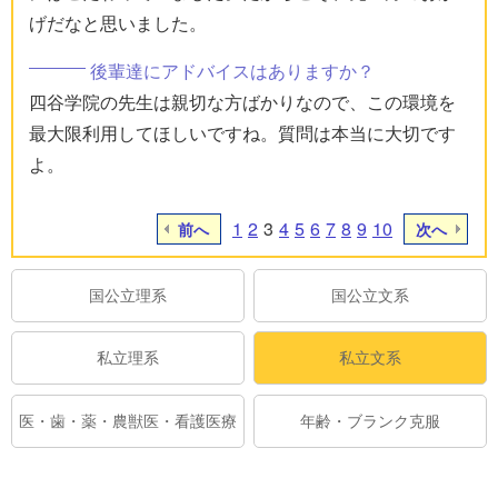
げだなと思いました。
後輩達にアドバイスはありますか？
四谷学院の先生は親切な方ばかりなので、この環境を
最大限利用してほしいですね。質問は本当に大切です
よ。
1
2
3
4
5
6
7
8
9
10
前へ
次へ
国公立理系
国公立文系
私立理系
私立文系
医・歯・薬・農獣医・看護医療
年齢・ブランク克服