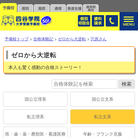
予備校トップ
>
合格体験記
>
ゼロから大逆転
>
穴原さん
ゼロから大逆転
本人も驚く感動の合格ストーリー！
国公立理系
国公立文系
私立理系
私立文系
医・歯・薬・農獣医・看護医療
年齢・ブランク克服