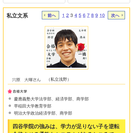
私立文系
1
2
3
4
5
6
7
8
9
10
前へ
次へ
（私立浅野）
慶應義塾大学法学部、経済学部、商学部
早稲田大学教育学部
明治大学政治経済学部、商学部
四谷学院の強みは、学力が足りない子を逆転