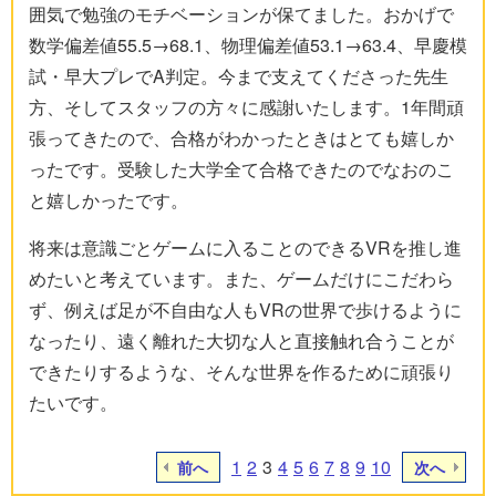
囲気で勉強のモチベーションが保てました。おかげで
数学偏差値55.5→68.1、物理偏差値53.1→63.4、早慶模
試・早大プレでA判定。今まで支えてくださった先生
方、そしてスタッフの方々に感謝いたします。1年間頑
張ってきたので、合格がわかったときはとても嬉しか
ったです。受験した大学全て合格できたのでなおのこ
と嬉しかったです。
将来は意識ごとゲームに入ることのできるVRを推し進
めたいと考えています。また、ゲームだけにこだわら
ず、例えば足が不自由な人もVRの世界で歩けるように
なったり、遠く離れた大切な人と直接触れ合うことが
できたりするような、そんな世界を作るために頑張り
たいです。
1
2
3
4
5
6
7
8
9
10
前へ
次へ