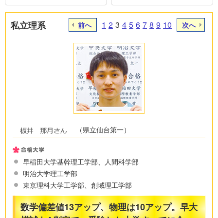
私立理系
1
2
3
4
5
6
7
8
9
10
前へ
次へ
（県立仙台第一）
早稲田大学基幹理工学部、人間科学部
明治大学理工学部
東京理科大学工学部、創域理工学部
数学偏差値13アップ、物理は10アップ。早大