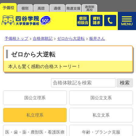
予備校トップ
>
合格体験記
>
ゼロから大逆転
>
板井さん
ゼロから大逆転
本人も驚く感動の合格ストーリー！
国公立理系
国公立文系
私立理系
私立文系
医・歯・薬・農獣医・看護医療
年齢・ブランク克服