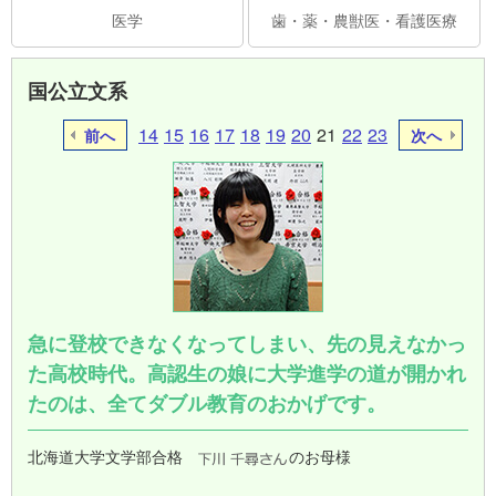
医学
歯・薬・農獣医・看護医療
国公立文系
14
15
16
17
18
19
20
21
22
23
前へ
次へ
急に登校できなくなってしまい、先の見えなかっ
た高校時代。高認生の娘に大学進学の道が開かれ
たのは、全てダブル教育のおかげです。
北海道大学文学部合格
のお母様