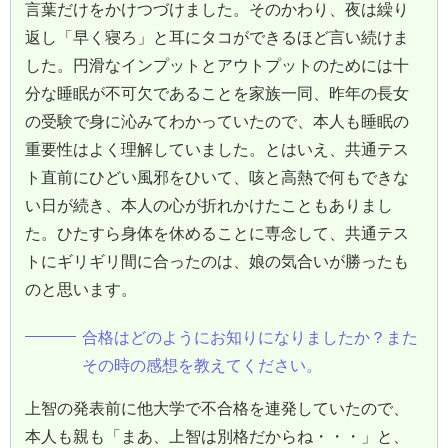
言葉だけをかけつづけました。そのかわり、夜は繰り
返し「早く寝ろ」と耳にタコができるほど言い続けま
した。円滑なインプットとアウトプットのためには十
分な睡眠が不可欠であることを家族一同、昨年の長女
の受験で身に沁みてわかっていたので、本人も睡眠の
重要性はよく理解していました。とはいえ、共通テス
ト直前にひどい風邪をひいて、咳と高熱で何もできな
い日が続き、本人の心が折れかけたこともありまし
た。ひたすら身体を休めることに専念して、共通テス
トにギリギリ間に合ったのは、娘の気合いが勝ったも
のと思います。
合格はどのようにお知りになりましたか？また
その時の感想を教えてください。
上智の発表前に他大学で不合格を連発していたので、
本人も親も「まあ、上智は別格だからね・・・」と、