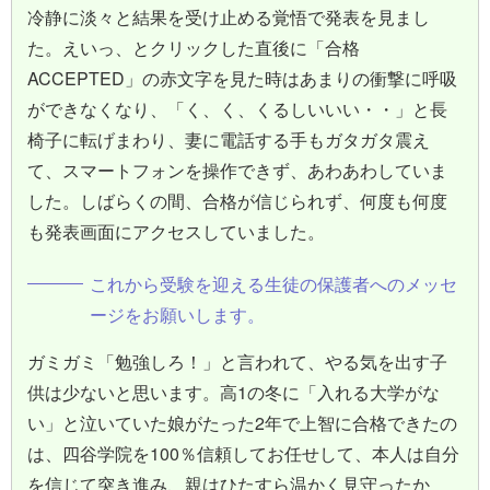
冷静に淡々と結果を受け止める覚悟で発表を見まし
た。えいっ、とクリックした直後に「合格
ACCEPTED」の赤文字を見た時はあまりの衝撃に呼吸
ができなくなり、「く、く、くるしいいい・・」と長
椅子に転げまわり、妻に電話する手もガタガタ震え
て、スマートフォンを操作できず、あわあわしていま
した。しばらくの間、合格が信じられず、何度も何度
も発表画面にアクセスしていました。
これから受験を迎える生徒の保護者へのメッセ
ージをお願いします。
ガミガミ「勉強しろ！」と言われて、やる気を出す子
供は少ないと思います。高1の冬に「入れる大学がな
い」と泣いていた娘がたった2年で上智に合格できたの
は、四谷学院を100％信頼してお任せして、本人は自分
を信じて突き進み、親はひたすら温かく見守ったか