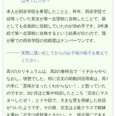
は何でしたか？
本人が四谷学院を希望したことと、昨年、四谷学院で
頑張っていた長女が第一志望校に合格したことで、親
としても全面的に信頼していたのが決め手です。2年連
続で第一志望校に合格するという結果が出たので、我
が家での四谷学院の信頼度はナンバーワンです。
実際に通い出してからのお子様の様子を教えて
ください。
高1のカリキュラムは、高2の春時点で「イチからやり
なおし」状態でした。特に古文の助動詞活用表は、高1
の冬に「意味がまったくわからない！」と怒っていた
のですが、3か月ほど集中特訓したところ「完全にマス
ターしたぜ！」とドヤ顔で、大きな壁を突破した自信
がついたようです。その後、古文は上級クラスで鍛錬
を重ね「古文は絶対落とさない」と、得点源にできま