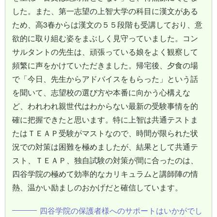
した。また、第一志望の上智大学の科目に漢文がある
ため、高3春からは漢文の５５段階も受講しており、意
欲的に取り組む姿をまぶしく見守っていました。コン
サルタントの先生は、頑張っている娘をよく観察して
頻繁に声をかけていただきました。帰宅後、夕食の場
で「今日、先生からアドバイスをもらった」という話
を聞いて、志望校の選び方や本番に向かう心構えな
ど、われわれ親世代はわからない最新の受験事情を的
確に把握できたと思います。特に上智は共通テストま
たはＴＥＡＰ受験がマストなので、時間が限られた状
況での対策は困難を極めましたが、結果として共通テ
スト、ＴＥＡＰ、独自試験の対策が間に合ったのは、
四谷学院の極めて効率的なカリキュラムと講師陣の情
熱、温かい励ましのおかげだと確信しています。
四谷学院の保護者様へのサポートはいかがでし