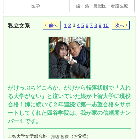
医学
歯・薬・農獣医・看護医療
私立文系
1
2
3
4
5
6
7
8
9
10
前へ
次へ
がけっぷちどころか、がけから転落状態で「入れ
る大学がない」と泣いていた娘が上智大学に現役
合格！姉に続いて２年連続で第一志望合格をサポ
ートしてくれた四谷学院は、我が家の信頼度ナン
バー１です。
上智大学文学部合格
（お父様）