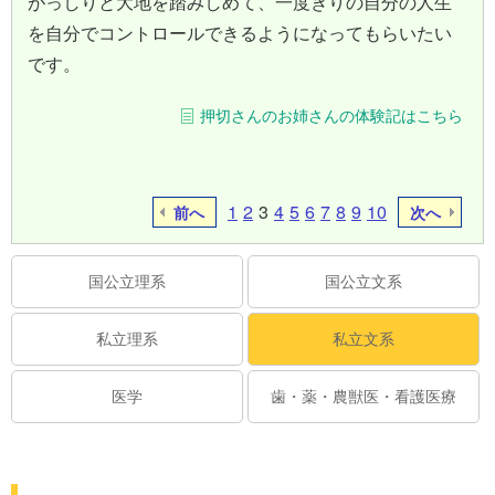
がっしりと大地を踏みしめて、一度きりの自分の人生
を自分でコントロールできるようになってもらいたい
です。
押切さんのお姉さんの体験記はこちら
1
2
3
4
5
6
7
8
9
10
前へ
次へ
国公立理系
国公立文系
私立理系
私立文系
医学
歯・薬・農獣医・看護医療