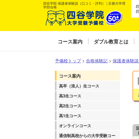
四谷学院 保護者体験談（口コミ・評判） | 京都大学理
学部合格
コース案内
ダブル教育とは
予備校トップ
>
合格体験記
>
保護者体験談
コース案内
高卒（浪人）生コース
高3生コース
高2生コース
高1生コース
オンラインコース
通信制高校からの大学受験コー