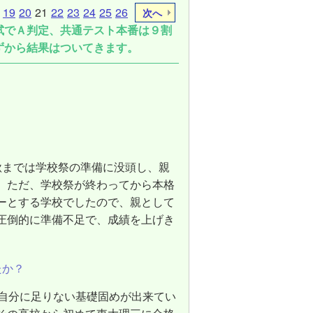
19
20
21
22
23
24
25
26
次へ
試でＡ判定、共通テスト本番は９割
ずから結果はついてきます。
秋までは学校祭の準備に没頭し、親
。ただ、学校祭が終わってから本格
ーとする学校でしたので、親として
圧倒的に準備不足で、成績を上げき
。
たか？
は自分に足りない基礎固めが出来てい