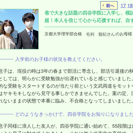
17
18
前へ
巷で大きな話題の四谷学院に入学し、模
超！本人を信じて心から応援すれば、自
京都大学理学部合格
のお母様
入学前のお子様の状況を教えてください。
息子は、現役の時は3年の春まで部活に専念し、部活引退後の
としては、明らかに受験勉強が出遅れていると感じていました
的な受験をスタートするのが当たり前という文武両道をモット
はヤキモキしながら見守る事しかできませんでした。案の定、
れないままの状態で本番に臨み、不合格となってしまいました
どのようなきっかけで、四谷学院をお知りになりまし
息子同様に浪人した友人が、四谷学院に通い始めて、55段階