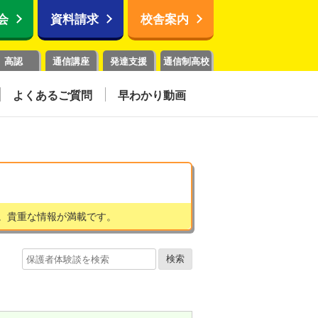
会
資料請求
校舎案内
高認
通信講座
発達支援
通信制高校
よくあるご質問
早わかり動画
。貴重な情報が満載です。