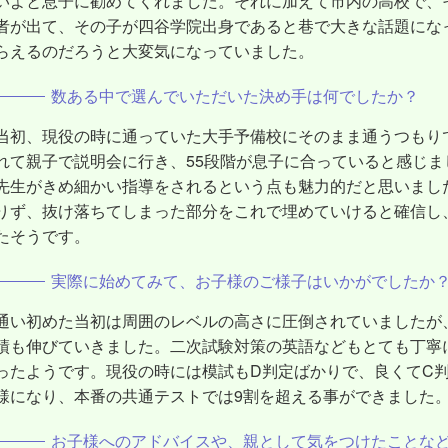
いよと息子に勧めてくれました。それに加えて市内の高校で、
者が出て、その子が四谷学院出身であると巷で大きな話題にな
らえるのだろうと大変気になっていました。
数ある中で選んでいただいた決め手は何でしたか？
当初、現役の時に通っていた大手予備校にそのまま通うつもり
れて親子で説明会に行き、55段階が息子に合っていると感じ
先生がきめ細かい指導をされるという点も魅力的だと思いまし
りず、抜け落ちてしまった部分をこれで埋めていけると確信し
たそうです。
実際に始めてみて、お子様のご様子はいかがでしたか
通い初めた当初は周囲のレベルの高さに圧倒されていましたが
績も伸びていきました。二次試験対策の英語などもとても丁寧
ったようです。現役の時には模試もD判定ばかりで、良くてC
様になり、本番の共通テストでは9割を超える事ができました
お子様へのアドバイスや、親として気をつけたことな