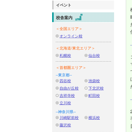
イベント
校舎案内
＜全国エリア＞
オンライン校
＜北海道/東北エリア＞
札幌校
仙台校
＜首都圏エリア＞
--東京都--
四谷校
池袋校
自由が丘校
下北沢校
吉祥寺校
町田校
立川校
--神奈川県--
川崎駅前校
横浜校
藤沢校