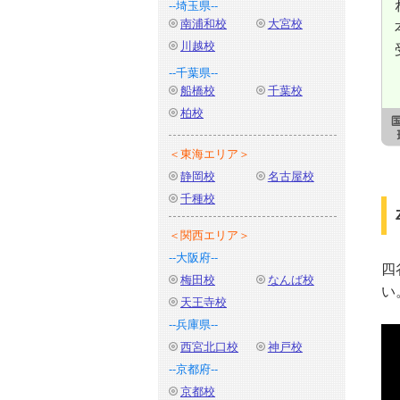
--埼玉県--
南浦和校
大宮校
川越校
--千葉県--
船橋校
千葉校
柏校
＜東海エリア＞
静岡校
名古屋校
千種校
＜関西エリア＞
--大阪府--
四
梅田校
なんば校
い
天王寺校
--兵庫県--
西宮北口校
神戸校
--京都府--
京都校