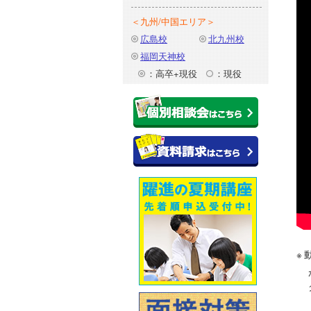
＜九州/中国エリア＞
広島校
北九州校
福岡天神校
：高卒+現役
：現役