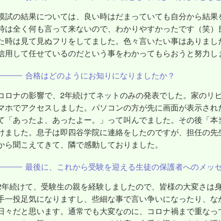
模試の結果については、良い時はだまっていても自分から結果
時は全く何も言って来ないので、わかりやすかったです（笑）
た時は見て見ぬフリをしてました。色々言いたい事はありまし
信用して任せているのだという事をわかってもらおうと努力し
合格はどのようにお知りになりましたか？
コロナの影響で、2年続けてネットのみの発表でした。家のリ
マホでアクセスしました。パソコンの方が先に画面が表示され
て「あったよ、あったよー。」って叫んでました。その後「本
けました。息子は即四谷学院に連絡をしたのですが、担任の先
から聞こえてきて、隣で感動しておりました。
最後に、これから受験を迎える生徒の保護者へのメッ
2年続けて、受験生の親を経験しましたので、皆様の大変さは
手一投足気になりますし、些細な事で言い争いになったり、な
日々だと思います。通常でも大変なのに、コロナ禍まで重なっ