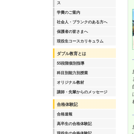
ス
学費のご案内
社会人・ブランクのある方へ
保護者の皆さまへ
現役生コースカリキュラム
ダブル教育とは
55段階個別指導
科目別能力別授業
オリジナル教材
講師・先輩からのメッセージ
合格体験記
合格速報
高卒生の合格体験記
現役生の合格体験記