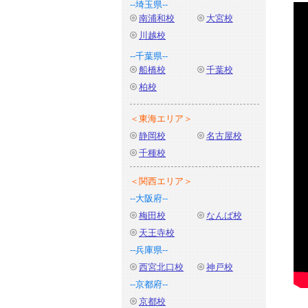
--埼玉県--
南浦和校
大宮校
川越校
--千葉県--
船橋校
千葉校
柏校
＜東海エリア＞
静岡校
名古屋校
千種校
＜関西エリア＞
--大阪府--
梅田校
なんば校
天王寺校
--兵庫県--
西宮北口校
神戸校
--京都府--
京都校