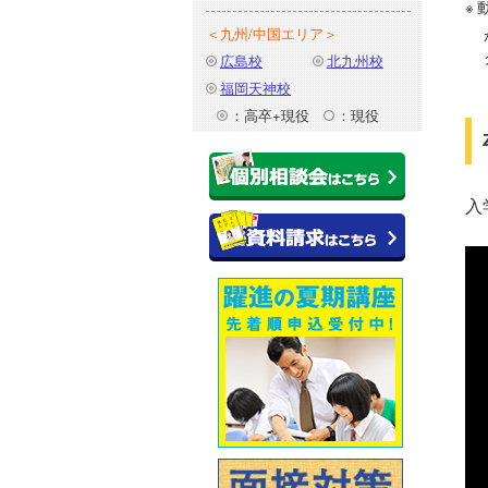
＜九州/中国エリア＞
広島校
北九州校
福岡天神校
：高卒+現役
：現役
入