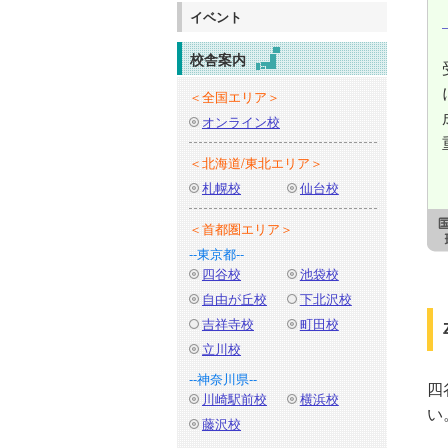
イベント
校舎案内
＜全国エリア＞
オンライン校
＜北海道/東北エリア＞
札幌校
仙台校
＜首都圏エリア＞
--東京都--
四谷校
池袋校
自由が丘校
下北沢校
吉祥寺校
町田校
立川校
--神奈川県--
四
川崎駅前校
横浜校
い
藤沢校