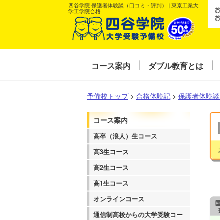
四谷学院 保護者体験談（口コミ・評判） | 東京工業大
学工学院合格
コース案内
ダブル教育とは
予備校トップ
>
合格体験記
>
保護者体験談
コース案内
高卒（浪人）生コース
高3生コース
高2生コース
高1生コース
オンラインコース
通信制高校からの大学受験コー