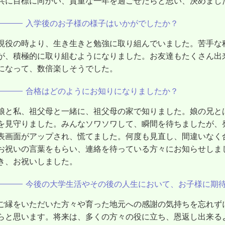
共に目標に向かい、貴重な一年を過ごせたらと思い、決めまし
入学後のお子様の様子はいかがでしたか？
現役の時より、生き生きと勉強に取り組んでいました。苦手な
が、積極的に取り組むようになりました。お友達もたくさん出
になって、数倍楽しそうでした。
合格はどのようにお知りになりましたか？
娘と私、祖父母と一緒に、祖父母の家で知りました。娘の兄とは
を見守りました。みんなソワソワして、瞬間を待ちましたが、
表画面がアップされ、慌てました。何度も見直し、間違いなく
お祝いの言葉をもらい、連絡を待っている方々にお知らせしま
き、お祝いしました。
今後の大学生活やその後の人生において、お子様に期
ご縁をいただいた方々や育った地元への感謝の気持ちを忘れず
らと思います。将来は、多くの方々の役に立ち、恩返し出来る