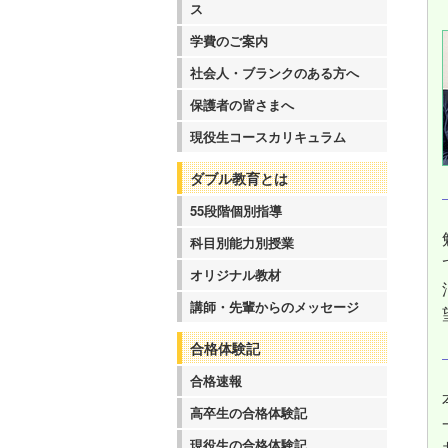
ス
学費のご案内
社会人・ブランクのある方へ
保護者の皆さまへ
現役生コースカリキュラム
ダブル教育とは
55段階個別指導
科目別能力別授業
オリジナル教材
講師・先輩からのメッセージ
合格体験記
合格速報
高卒生の合格体験記
現役生の合格体験記