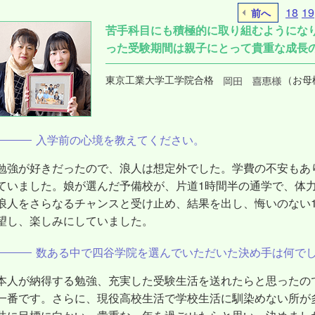
18
19
前へ
苦手科目にも積極的に取り組むようにな
った受験期間は親子にとって貴重な成長
東京工業大学工学院合格
（お母
入学前の心境を教えてください。
勉強が好きだったので、浪人は想定外でした。学費の不安もあ
ていました。娘が選んだ予備校が、片道1時間半の通学で、体
浪人をさらなるチャンスと受け止め、結果を出し、悔いのない
望し、楽しみにしていました。
数ある中で四谷学院を選んでいただいた決め手は何で
本人が納得する勉強、充実した受験生活を送れたらと思ったの
一番です。さらに、現役高校生活で学校生活に馴染めない所が