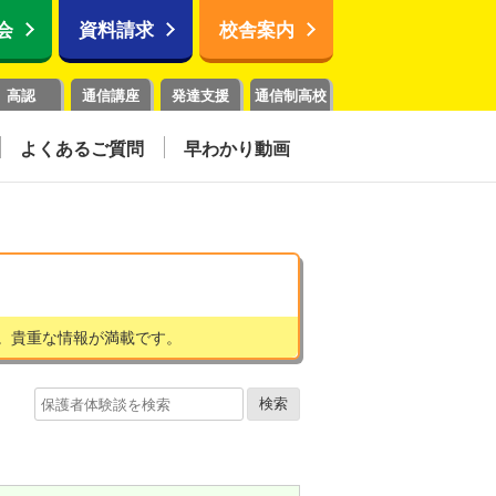
会
資料請求
校舎案内
高認
通信講座
発達支援
通信制高校
よくあるご質問
早わかり動画
。貴重な情報が満載です。