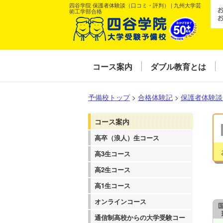
四谷学院 保護者体験談（口コミ・評判） | 九州大学芸
術工学部合格
コース案内
ダブル教育とは
予備校トップ
>
合格体験記
>
保護者体験談
コース案内
高卒（浪人）生コース
高3生コース
高2生コース
高1生コース
オンラインコース
通信制高校からの大学受験コー