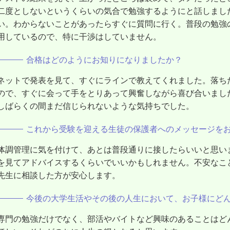
二度としないというくらいの気合で勉強するようにと話しまし
い。わからないことがあったらすぐに質問に行く。普段の勉強
用しているので、特に干渉はしていません。
合格はどのようにお知りになりましたか？
ネットで発表を見て、すぐにラインで教えてくれました。落ち
ので、すぐに会って手をとりあって興奮しながら喜び合いまし
しばらくの間まだ信じられないような気持ちでした。
これから受験を迎える生徒の保護者へのメッセージを
体調管理に気を付けて、あとは普段通りに接したらいいと思い
を見てアドバイスするくらいでいいかもしれません。不安なこ
先生に相談した方が安心します。
今後の大学生活やその後の人生において、お子様にど
専門の勉強だけでなく、部活やバイトなど興味のあることはど