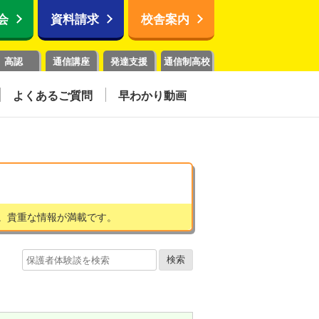
会
資料請求
校舎案内
高認
通信講座
発達支援
通信制高校
よくあるご質問
早わかり動画
。貴重な情報が満載です。