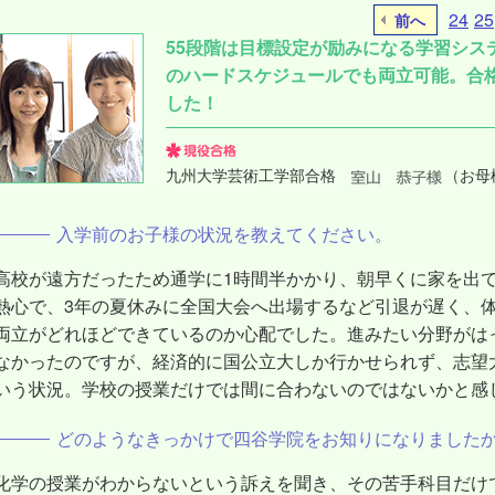
24
25
前へ
55段階は目標設定が励みになる学習シス
のハードスケジュールでも両立可能。合
した！
九州大学芸術工学部合格
（お母
入学前のお子様の状況を教えてください。
高校が遠方だったため通学に1時間半かかり、朝早くに家を出
熱心で、3年の夏休みに全国大会へ出場するなど引退が遅く、
両立がどれほどできているのか心配でした。進みたい分野がは
なかったのですが、経済的に国公立大しか行かせられず、志望
いう状況。学校の授業だけでは間に合わないのではないかと感
どのようなきっかけで四谷学院をお知りになりました
化学の授業がわからないという訴えを聞き、その苦手科目だけ