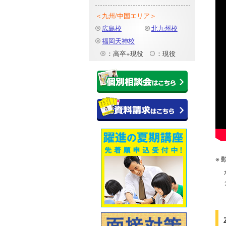
＜九州/中国エリア＞
広島校
北九州校
福岡天神校
：高卒+現役
：現役