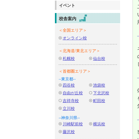
イベント
校舎案内
＜全国エリア＞
オンライン校
＜北海道/東北エリア＞
札幌校
仙台校
＜首都圏エリア＞
--東京都--
四谷校
池袋校
自由が丘校
下北沢校
吉祥寺校
町田校
立川校
--神奈川県--
川崎駅前校
横浜校
藤沢校