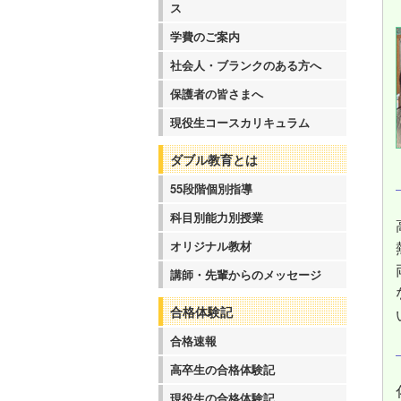
ス
学費のご案内
社会人・ブランクのある方へ
保護者の皆さまへ
現役生コースカリキュラム
ダブル教育とは
55段階個別指導
科目別能力別授業
オリジナル教材
講師・先輩からのメッセージ
合格体験記
合格速報
高卒生の合格体験記
現役生の合格体験記