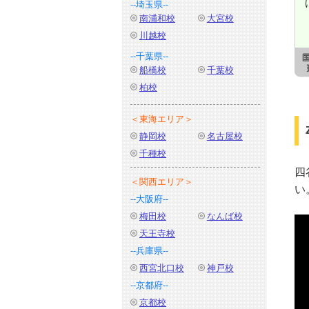
--埼玉県--
南浦和校
大宮校
川越校
--千葉県--
船橋校
千葉校
柏校
＜東海エリア＞
静岡校
名古屋校
千種校
四
＜関西エリア＞
い
--大阪府--
梅田校
なんば校
天王寺校
--兵庫県--
西宮北口校
神戸校
--京都府--
京都校