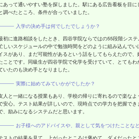
にあって通いやすい塾を探しました。駅にある広告看板を目に
と調べたところ、条件が合っていました。
入学の決め手は何でしたでしょうか？
最初に進路相談をしたとき、四谷学院ならではの55段階シス
忙しいスケジュールの中で勉強時間をどのように組み込んでい
イスがあり、まだ可能性があるという話をしてもらえたので、
たことです。同級生が四谷学院で化学を受けていて、とてもわ
ていたのも決め手となりました。
実際に始めてみていかがでしたか？
友人と一緒になる授業もあり、学校の帰りに寄れるので楽なよ
で安心。テスト結果が詳しいので、現時点での学力を把握でき
で、励みになるシステムだと思います。
お子様へのアドバイスや、親として気をつけたことな
テストの結果を見て、上がったところは褒めて、ダメだったと