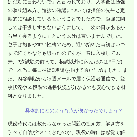
は絶対に言わないで」と言われており、入学後は勉強
の取り組み方、進捗の確認については担任の先生と定
期的に相談しているということでしたので、勉強に関
しては干渉しすぎないようにして、「次の日があるか
ら早く寝るように」という以外は言いませんでした。
息子は飽きやすい性格のため、通い始めた当初はいつ
まで続くかなとも思ったのですが、春に入校して以
来、2次試験の前まで、模試以外に休んだのは2日だけ
で、本当に毎日往復3時間を掛けて通い詰めました。ま
た、四谷学院から毎週メールで届く保護者通信で、登
校状況や55段階の進捗状況が分かるのも安心できる材
料となりました。
具体的にどのような点が良かったでしょう？
現役時代には教わらなかった問題の捉え方、解き方を
学べて自信がついてきたのか、現役の時には感覚で解