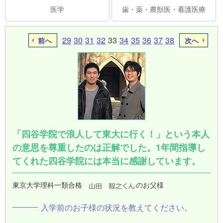
医学
歯・薬・農獣医・看護医療
29
30
31
32
33
34
35
36
37
38
前へ
次へ
「四谷学院で浪人して東大に行く！」という本人
の意思を尊重したのは正解でした。1年間指導し
てくれた四谷学院には本当に感謝しています。
東京大学理科一類合格
のお父様
入学前のお子様の状況を教えてください。