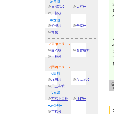
--埼玉県--
南浦和校
大宮校
川越校
--千葉県--
船橋校
千葉校
柏校
＜東海エリア＞
静岡校
名古屋校
千種校
＜関西エリア＞
--大阪府--
梅田校
なんば校
天王寺校
--兵庫県--
西宮北口校
神戸校
--京都府--
京都校