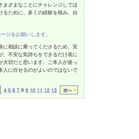
さまざまなことにチャレンジしてほ
けるために、多くの経験を積み、自
セージをお願いします。
身に相談に乗ってくださるため、安
が、不安な気持ちをできるだけ表に
が大切だと思います。ご本人が迷っ
本人に任せるのがよいのではないで
4
5
6
7
8
9
10
11
12
13
次へ