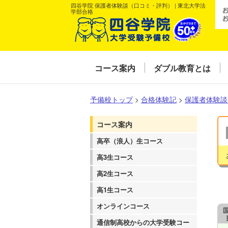
四谷学院 保護者体験談（口コミ・評判） | 東北大学法
学部合格
コース案内
ダブル教育とは
予備校トップ
>
合格体験記
>
保護者体験談
コース案内
高卒（浪人）生コース
高3生コース
高2生コース
高1生コース
オンラインコース
通信制高校からの大学受験コー