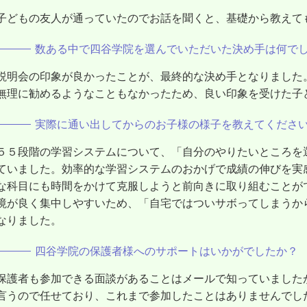
子どもの友人が通っていたのでお話を聞くと、基礎から教えて
数ある中で四谷学院を選んでいただいた決め手は何で
説明会の印象が良かったことが、最終的な決め手となりました
無理に勧めるようなこともなかったため、良い印象を受けた子
実際に通い出してからのお子様の様子を教えてくださ
５５段階の学習システムについて、「自分のやりたいところを
ていました。効率的な学習システムのおかげで成績の伸びを実
な科目にも時間をかけて克服しようと前向きに取り組むことが
境が良く集中しやすいため、「自宅ではついサボってしまうか
なりました。
四谷学院の保護者様へのサポートはいかがでしたか？
保護者も参加できる面談があることはメールで知っていました
言うので任せており、これまで参加したことはありませんでし