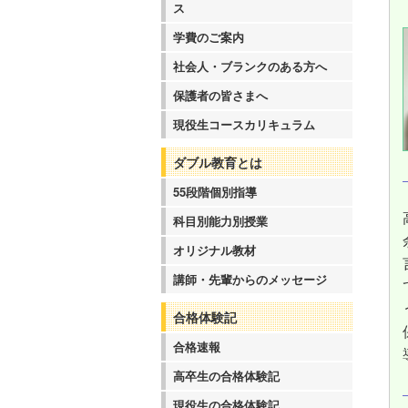
ス
学費のご案内
社会人・ブランクのある方へ
保護者の皆さまへ
現役生コースカリキュラム
ダブル教育とは
55段階個別指導
科目別能力別授業
オリジナル教材
講師・先輩からのメッセージ
合格体験記
合格速報
高卒生の合格体験記
現役生の合格体験記