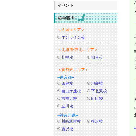
イベント
校舎案内
＜全国エリア＞
オンライン校
＜北海道/東北エリア＞
札幌校
仙台校
＜首都圏エリア＞
--東京都--
四谷校
池袋校
自由が丘校
下北沢校
吉祥寺校
町田校
立川校
--神奈川県--
川崎駅前校
横浜校
藤沢校