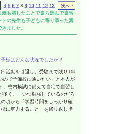
4
5
6
7
8
9
10
11
12
13
次へ
る気も増したことで自ら進んで自習
ントの先生も子どもに寄り添った親
できました。
お子様はどんな状況でしたか？
。部活動を引退し、受験まで残り1年
いので予備校に通いたい」と本人が
ト、校内模試に備えて自宅で自習し
が多く、「いつ勉強しているのだろ
生の頃から「学習時間をしっかり確
目標に努力すること」を繰り返し指