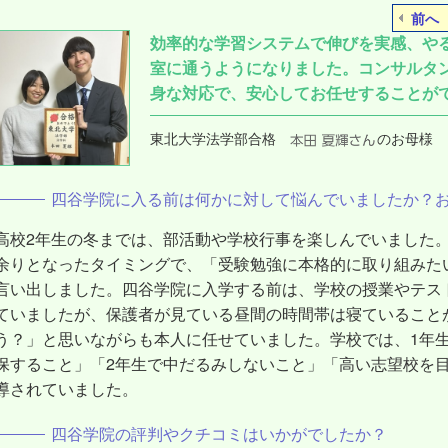
前へ
効率的な学習システムで伸びを実感、や
室に通うようになりました。コンサルタ
身な対応で、安心してお任せすることが
東北大学法学部合格
のお母様
四谷学院に入る前は何かに対して悩んでいましたか？
高校2年生の冬までは、部活動や学校行事を楽しんでいました
余りとなったタイミングで、「受験勉強に本格的に取り組みた
言い出しました。四谷学院に入学する前は、学校の授業やテス
ていましたが、保護者が見ている昼間の時間帯は寝ていること
う？」と思いながらも本人に任せていました。学校では、1年
保すること」「2年生で中だるみしないこと」「高い志望校を
導されていました。
四谷学院の評判やクチコミはいかがでしたか？