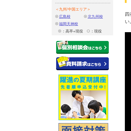
＜九州/中国エリア＞
四
広島校
北九州校
い
福岡天神校
：高卒+現役
：現役