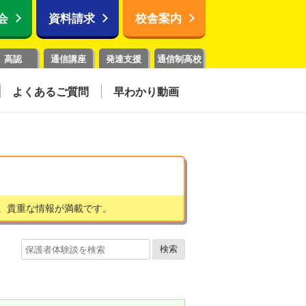
会
資料請求
校舎案内
高認
通信講座
発達支援
通信制高校
よくあるご質問
早わかり動画
。貴重な情報が満載です。