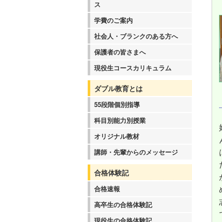
ス
学費のご案内
社会人・ブランクのある方へ
保護者の皆さまへ
現役生コースカリキュラム
ダブル教育とは
55段階個別指導
科目別能力別授業
オリジナル教材
講師・先輩からのメッセージ
合格体験記
合格速報
高卒生の合格体験記
現役生の合格体験記