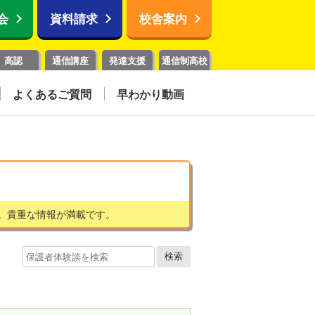
会
資料請求
校舎案内
高認
通信講座
発達支援
通信制高校
よくあるご質問
早わかり動画
。貴重な情報が満載です。