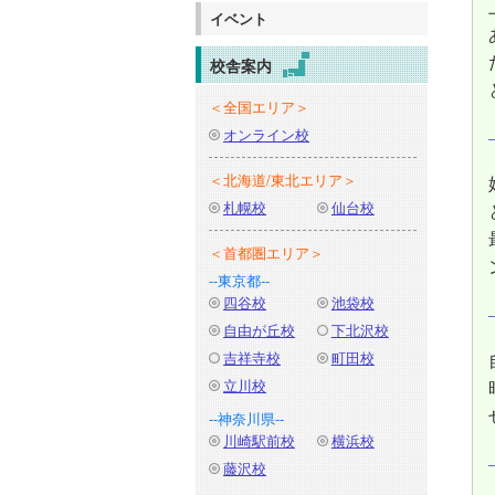
イベント
校舎案内
＜全国エリア＞
オンライン校
＜北海道/東北エリア＞
札幌校
仙台校
＜首都圏エリア＞
--東京都--
四谷校
池袋校
自由が丘校
下北沢校
吉祥寺校
町田校
立川校
--神奈川県--
川崎駅前校
横浜校
藤沢校