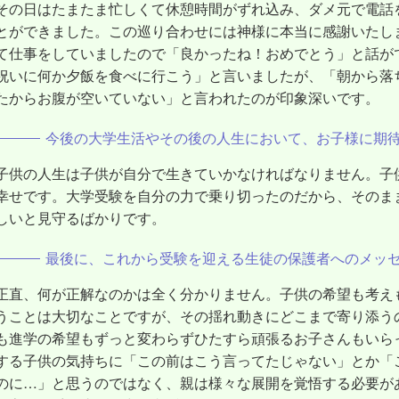
その日はたまたま忙しくて休憩時間がずれ込み、ダメ元で電話
とができました。この巡り合わせには神様に本当に感謝いたし
て仕事をしていましたので「良かったね！おめでとう」と話が
祝いに何か夕飯を食べに行こう」と言いましたが、「朝から落
たからお腹が空いていない」と言われたのが印象深いです。
今後の大学生活やその後の人生において、お子様に期
子供の人生は子供が自分で生きていかなければなりません。子
幸せです。大学受験を自分の力で乗り切ったのだから、そのま
しいと見守るばかりです。
最後に、これから受験を迎える生徒の保護者へのメッ
正直、何が正解なのかは全く分かりません。子供の希望も考え
うことは大切なことですが、その揺れ動きにどこまで寄り添う
も進学の希望もずっと変わらずひたすら頑張るお子さんもいら
する子供の気持ちに「この前はこう言ってたじゃない」とか「
のに…」と思うのではなく、親は様々な展開を覚悟する必要が