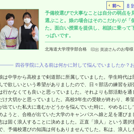
8
9
前へ
予備校選びで大事なことは自分の弱点を
選ぶこと。娘の場合はそのこだわりが「
た。面白い授業を提供し、相談に乗って
っぱいです。
北海道大学理学部合格
のお母様
四谷学院に入る前は何かに対して悩んでいましたか？
娘は中学から高校まで剣道部に所属していました。学生時代は
んで欲しいという希望がありましたので、日々部活の練習を頑
は行かなくても良いと思っていました。それよりも部活動を通
だけ大切かと思っていました。高校3年生の受験が終わり、希
が出ていた私大に進むかどうかを悩んでいた時に、やめるにし
めようと、合格が出ていた大学のキャンパスへ娘と足を運びま
志は固く浪人することに決めました。正直「浪人」という選択
で、予備校選びの知識は何もありませんでした。私は、浪人し