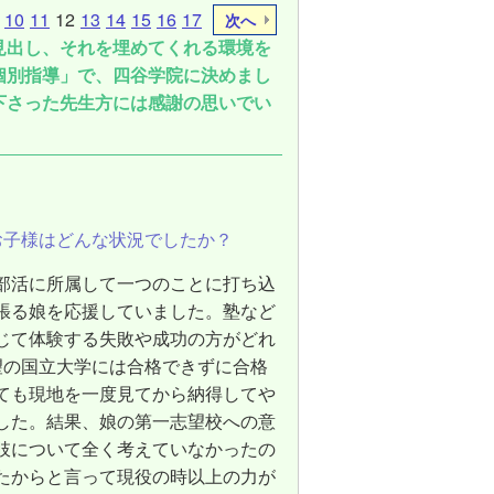
10
11
12
13
14
15
16
17
次へ
見出し、それを埋めてくれる環境を
個別指導」で、四谷学院に決めまし
下さった先生方には感謝の思いでい
お子様はどんな状況でしたか？
部活に所属して一つのことに打ち込
張る娘を応援していました。塾など
じて体験する失敗や成功の方がどれ
望の国立大学には合格できずに合格
ても現地を一度見てから納得してや
した。結果、娘の第一志望校への意
肢について全く考えていなかったの
たからと言って現役の時以上の力が