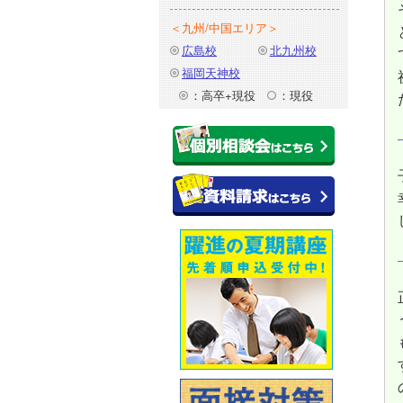
＜九州/中国エリア＞
広島校
北九州校
福岡天神校
：高卒+現役
：現役