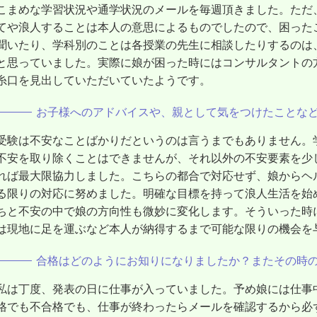
こまめな学習状況や通学状況のメールを毎週頂きました。ただ
てや浪人することは本人の意思によるものでしたので、困った
聞いたり、学科別のことは各授業の先生に相談したりするのは
と思っていました。実際に娘が困った時にはコンサルタントの
糸口を見出していただいていたようです。
お子様へのアドバイスや、親として気をつけたことな
受験は不安なことばかりだというのは言うまでもありません。
不安を取り除くことはできませんが、それ以外の不安要素を少
れば最大限協力しました。こちらの都合で対応せず、娘からヘ
る限りの対応に努めました。明確な目標を持って浪人生活を始
ちと不安の中で娘の方向性も微妙に変化します。そういった時
は現地に足を運ぶなど本人が納得するまで可能な限りの機会を
合格はどのようにお知りになりましたか？またその時
私は丁度、発表の日に仕事が入っていました。予め娘には仕事
格でも不合格でも、仕事が終わったらメールを確認するから必