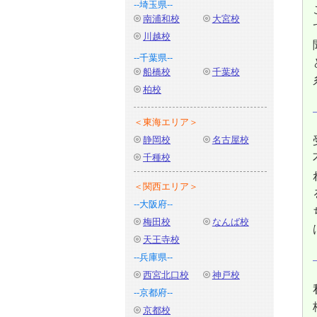
--埼玉県--
南浦和校
大宮校
川越校
--千葉県--
船橋校
千葉校
柏校
＜東海エリア＞
静岡校
名古屋校
千種校
＜関西エリア＞
--大阪府--
梅田校
なんば校
天王寺校
--兵庫県--
西宮北口校
神戸校
--京都府--
京都校