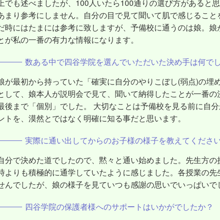
上でも述べましたが、100人いたら100通りの選び方があると
あまり参考にしません。自分の目で見て聞いて肌で感じること
だ時にはたまには参考に致しますが、予備校に通うのは娘。娘
とが私の一番の有力な情報になります。
数ある中で四谷学院を選んでいただいた決め手は何で
娘が最初から持っていた「確実に自分のやりこぼし(弱点)の埋
として、娘本人が説明会で見て、聞いて納得したことが一番の
最後まで「個別」でした。 大切なことは予備校を見る前に自
ントを、漠然とではなく明確に知る事だと思います。
実際に通い出してからのお子様の様子を教えてくださ
自分で決めた道でしたので、黙々と通い始めました。先生方の
時よりも積極的に通学していたように感じました。各授業の先
せんでしたが、娘の様子を見ていつも感謝の思いでいっぱいで
四谷学院の保護者様へのサポートはいかがでしたか？