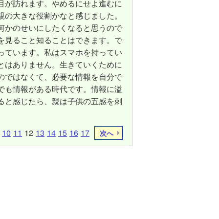
目が訪れます。やめるにせよ進むに
親の大きな役割かなと感じました。
何かのせいにしたくなると思うので
を見ること知ることはできます。で
っています。私はスマホを持ってい
とはありません。生きていくために
のではなくて、必要な情報を自分で
でも情報がある時代です。情報に溢
ると感じたら、親は子供の五感を刺
10
11
12
13
14
15
16
17
次へ