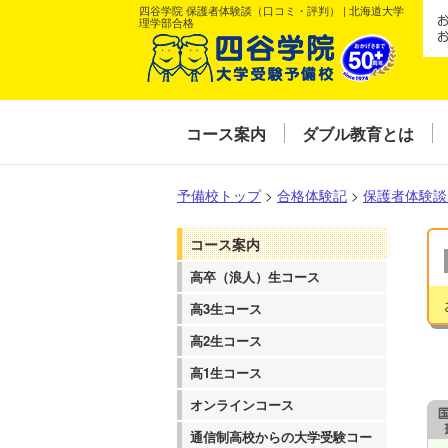
四谷学院 保護者体験談（口コミ・評判） | 北海道大学
理学部合格
コース案内
ダブル教育とは
予備校トップ
>
合格体験記
>
保護者体験談
コース案内
高卒（浪人）生コース
高3生コース
高2生コース
高1生コース
オンラインコース
通信制高校からの大学受験コー