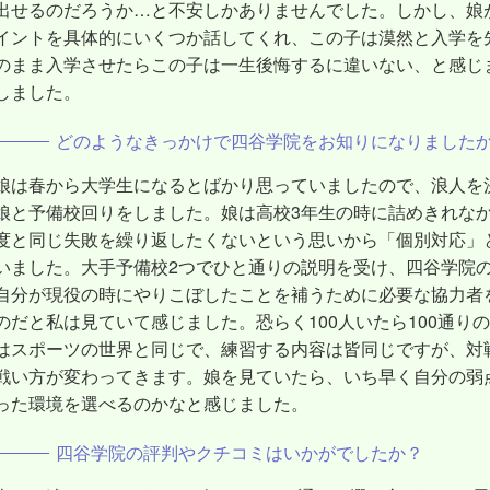
出せるのだろうか…と不安しかありませんでした。しかし、娘
イントを具体的にいくつか話してくれ、この子は漠然と入学を
のまま入学させたらこの子は一生後悔するに違いない、と感じ
しました。
どのようなきっかけで四谷学院をお知りになりました
娘は春から大学生になるとばかり思っていましたので、浪人を
娘と予備校回りをしました。娘は高校3年生の時に詰めきれな
度と同じ失敗を繰り返したくないという思いから「個別対応」
いました。大手予備校2つでひと通りの説明を受け、四谷学院
自分が現役の時にやりこぼしたことを補うために必要な協力者
のだと私は見ていて感じました。恐らく100人いたら100通り
はスポーツの世界と同じで、練習する内容は皆同じですが、対
戦い方が変わってきます。娘を見ていたら、いち早く自分の弱
った環境を選べるのかなと感じました。
四谷学院の評判やクチコミはいかがでしたか？