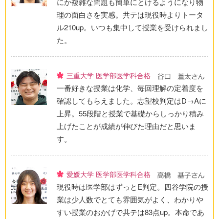
にか複雑な問題も簡単にとけるようになり物
理の面白さを実感。共テは現役時よりトータ
ル210up。いつも集中して授業を受けられまし
た。
三重大学 医学部医学科合格
一番好きな授業は化学、毎回理解の定着度を
確認してもらえました。志望校判定はD→Aに
上昇。55段階と授業で基礎からしっかり積み
上げたことが成績が伸びた理由だと思いま
す。
愛媛大学 医学部医学科合格
現役時は医学部はずっとE判定。四谷学院の授
業は少人数でとても雰囲気がよく、わかりや
すい授業のおかげで共テは83点up。本命であ