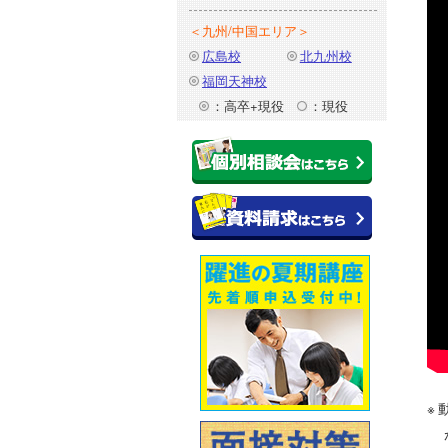
＜九州/中国エリア＞
広島校
北九州校
福岡天神校
：高卒+現役
：現役