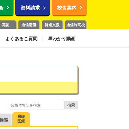
会
資料請求
校舎案内
高認
通信講座
発達支援
通信制高校
よくあるご質問
早わかり動画