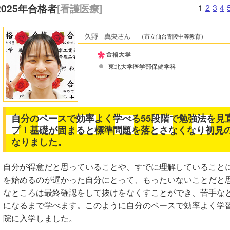
2025年合格者
[看護医療]
1
2
3
4
（市立仙台青陵中等教育）
東北大学医学部保健学科
自分のペースで効率よく学べる55段階で勉強法を見
プ！基礎が固まると標準問題を落とさなくなり初見
なりました。
自分が得意だと思っていることや、すでに理解していること
を始めるのが遅かった自分にとって、もったいないことだと思
なところは最終確認をして抜けをなくすことができ、苦手な
になるまで学べます。このように自分のペースで効率よく学
院に入学しました。