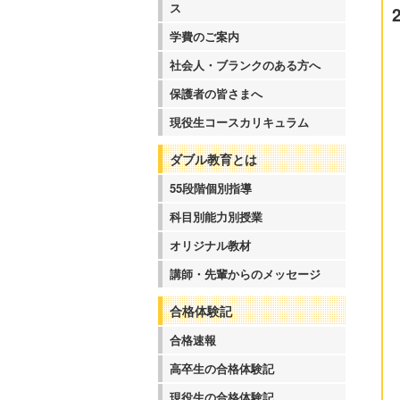
ス
学費のご案内
社会人・ブランクのある方へ
保護者の皆さまへ
現役生コースカリキュラム
ダブル教育とは
55段階個別指導
科目別能力別授業
オリジナル教材
講師・先輩からのメッセージ
合格体験記
合格速報
高卒生の合格体験記
現役生の合格体験記