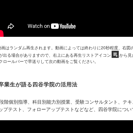
動画はランダム再生されます。動画によっては終わりに20秒程度、右図
が出る場合がありますので、右上にある再生リストアイコン
から見
クロールバーで早送りして次の動画をご覧ください。
卒業生が語る四谷学院の活用法
5段階個別指導、科目別能力別授業、受験コンサルタント、テ
ップテスト、フォローアップテストなどなど、四谷学院につい