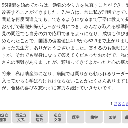
55段階を始めてからは、勉強のやり方を見直すことができ、
改善することができました。先生方は、常に私が理解できて
問題を何度間違えても、できるようになるまで丁寧に教えて
おかげで基礎知識がしっかり身につき、みんなが取れる標準
見の問題でも自分の力で応用できるようになり、成績も伸び
められたことで、国語の偏差値は41.6から63.3まで上がり
さった先生方、ありがとうございました。答えるのも億劫に
すが、それでも親身になって答えてくださったおかげで、私
さんの困難がありましたが、頑張ってきてよかったと心の底
将来、私は助産師になり、病院では周りから頼られるリーダ
入ってからも学ばなければならないことがたくさんあります
が、合格の喜びを忘れずに努力を続けていきたいです。
1
2
3
4