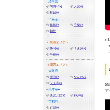
--埼玉県--
南浦和校
大宮校
川越校
--千葉県--
船橋校
千葉校
柏校
＜東海エリア＞
静岡校
名古屋校
千種校
＜関西エリア＞
--大阪府--
梅田校
なんば校
天王寺校
5
--兵庫県--
ア
西宮北口校
神戸校
--京都府--
京都校