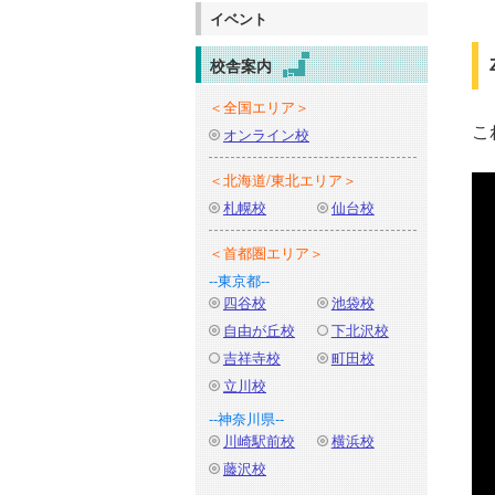
イベント
校舎案内
＜全国エリア＞
こ
オンライン校
＜北海道/東北エリア＞
札幌校
仙台校
＜首都圏エリア＞
--東京都--
四谷校
池袋校
自由が丘校
下北沢校
吉祥寺校
町田校
立川校
--神奈川県--
川崎駅前校
横浜校
藤沢校