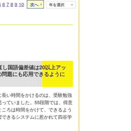
5
6
7
8
9
10
次へ
直し国語偏差値は20以上アッ
の問題にも応用できるように
に長い時間をかけるのは、受験勉強
っていました。55段階では、得意
ところは時間をかけて、できるよう
習できるシステムに惹かれて四谷学