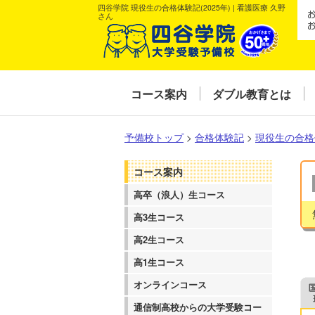
四谷学院 現役生の合格体験記(2025年) | 看護医療 久野
さん
コース案内
ダブル教育とは
予備校トップ
>
合格体験記
>
現役生の合格
コース案内
高卒（浪人）生コース
高3生コース
高2生コース
高1生コース
オンラインコース
通信制高校からの大学受験コー