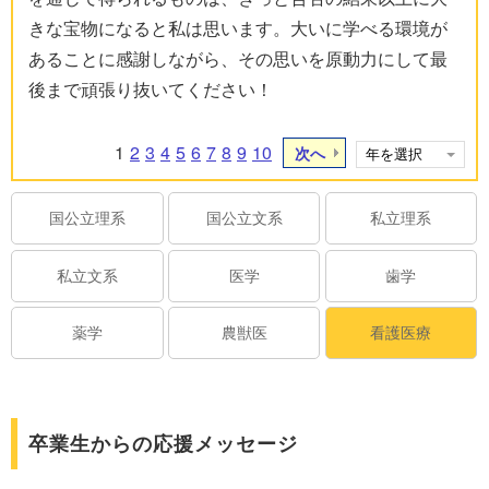
きな宝物になると私は思います。大いに学べる環境が
あることに感謝しながら、その思いを原動力にして最
後まで頑張り抜いてください！
1
2
3
4
5
6
7
8
9
10
次へ
国公立理系
国公立文系
私立理系
私立文系
医学
歯学
薬学
農獣医
看護医療
卒業生からの応援メッセージ