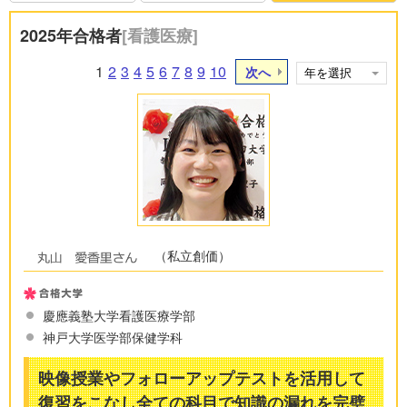
2025年合格者
[看護医療]
1
2
3
4
5
6
7
8
9
10
次へ
（私立創価）
慶應義塾大学看護医療学部
神戸大学医学部保健学科
映像授業やフォローアップテストを活用して
復習をこなし全ての科目で知識の漏れを完璧