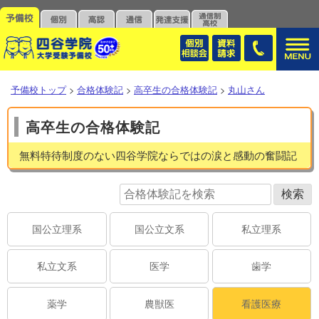
予備校トップ
>
合格体験記
>
高卒生の合格体験記
>
丸山さん
高卒生の合格体験記
無料特待制度のない四谷学院ならではの涙と感動の奮闘記
国公立理系
国公立文系
私立理系
私立文系
医学
歯学
薬学
農獣医
看護医療