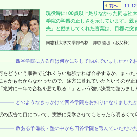
11
12
前へ
現役時に100点以上足りなかった同志社
学院の学習の正しさを示しています。親
夫」と励ましてくれた言葉は、目標に突
同志社大学文学部合格
（お父様）
四谷学院に入る前は何かに対して悩んでいましたか？
何をどういう順番でどれくらい勉強すれば合格するか、まった
にもかもわからなかったので、途方に暮れていたというのが正
「絶対に一年で合格を勝ち取る！」という強い決意で臨みまし
どのようなきっかけで四谷学院をお知りになりました
駅の広告で目について、実際に見学させてもらったら明るくて
数ある予備校・塾の中から四谷学院を選んでいただい