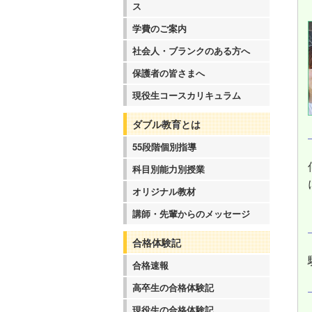
ス
学費のご案内
社会人・ブランクのある方へ
保護者の皆さまへ
現役生コースカリキュラム
ダブル教育とは
55段階個別指導
科目別能力別授業
オリジナル教材
講師・先輩からのメッセージ
合格体験記
合格速報
高卒生の合格体験記
現役生の合格体験記