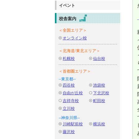
イベント
校舎案内
＜全国エリア＞
オンライン校
＜北海道/東北エリア＞
札幌校
仙台校
＜首都圏エリア＞
--東京都--
四谷校
池袋校
自由が丘校
下北沢校
吉祥寺校
町田校
立川校
--神奈川県--
川崎駅前校
横浜校
藤沢校