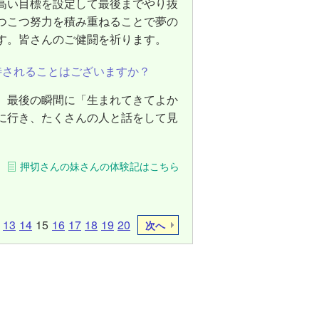
高い目標を設定して最後までやり抜
つこつ努力を積み重ねることで夢の
す。皆さんのご健闘を祈ります。
待されることはございますか？
、最後の瞬間に「生まれてきてよか
に行き、たくさんの人と話をして見
押切さんの妹さんの体験記はこちら
13
14
15
16
17
18
19
20
次へ