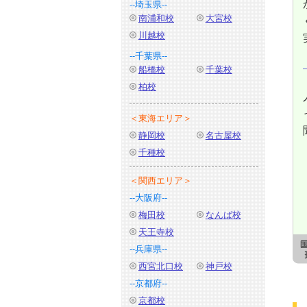
--埼玉県--
南浦和校
大宮校
川越校
--千葉県--
船橋校
千葉校
柏校
＜東海エリア＞
静岡校
名古屋校
千種校
＜関西エリア＞
--大阪府--
梅田校
なんば校
天王寺校
--兵庫県--
西宮北口校
神戸校
--京都府--
京都校