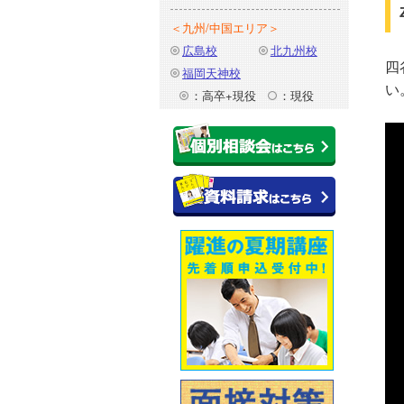
＜九州/中国エリア＞
広島校
北九州校
四
福岡天神校
い
：高卒+現役
：現役