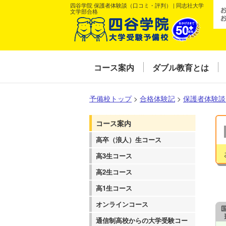
四谷学院 保護者体験談（口コミ・評判） | 同志社大学
文学部合格
コース案内
ダブル教育とは
予備校トップ
>
合格体験記
>
保護者体験談
コース案内
高卒（浪人）生コース
高3生コース
高2生コース
高1生コース
オンラインコース
通信制高校からの大学受験コー