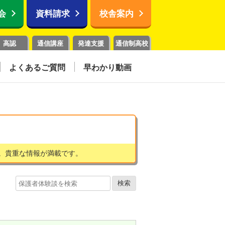
会
資料請求
校舎案内
高認
通信講座
発達支援
通信制高校
よくあるご質問
早わかり動画
。貴重な情報が満載です。