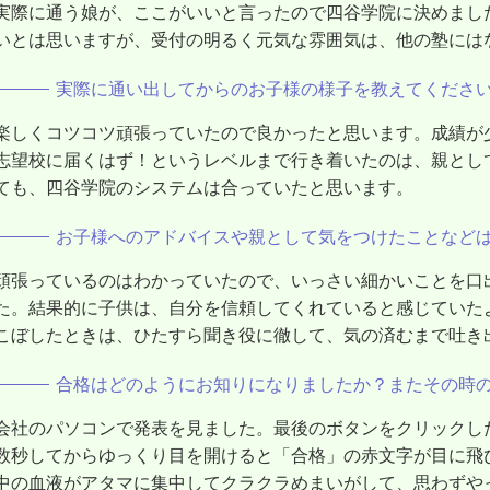
実際に通う娘が、ここがいいと言ったので四谷学院に決めまし
いとは思いますが、受付の明るく元気な雰囲気は、他の塾には
実際に通い出してからのお子様の様子を教えてくださ
楽しくコツコツ頑張っていたので良かったと思います。成績が
志望校に届くはず！というレベルまで行き着いたのは、親とし
ても、四谷学院のシステムは合っていたと思います。
お子様へのアドバイスや親として気をつけたことなど
頑張っているのはわかっていたので、いっさい細かいことを口
た。結果的に子供は、自分を信頼してくれていると感じていた
こぼしたときは、ひたすら聞き役に徹して、気の済むまで吐き
合格はどのようにお知りになりましたか？またその時
会社のパソコンで発表を見ました。最後のボタンをクリックし
数秒してからゆっくり目を開けると「合格」の赤文字が目に飛
中の血液がアタマに集中してクラクラめまいがして、思わずや