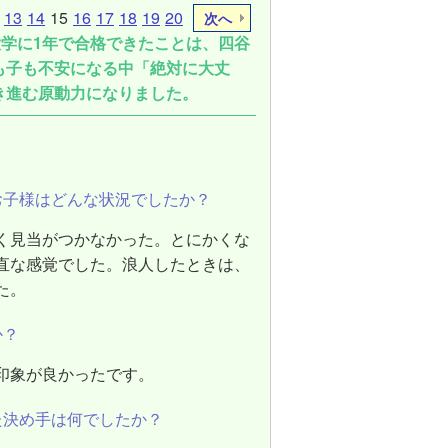
13
14
15
16
17
18
19
20
次へ
大学に1年で合格できたことは、四谷
も子も不安になる中「絶対に大丈
き進む原動力になりました。
お子様はどんな状況でしたか？
く見当がつかなかった。とにかくな
直な感覚でした。浪人したときは、
た。
か？
印象が良かったです。
た決め手は何でしたか？