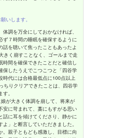
お願いします。
、体調を万全にしておかなければ、
必ず７時間の睡眠を確保するように
の話を聴いて焦ったこともあったよ
を大きく崩すことなく、ゴールまで走
眠時間を確保できたことだと確信し
確保したうえでこつこつと「四谷学
時代には合格最低点に100点以上
きっちりクリアできたことは、四谷学
ます。
に娘が大きく体調を崩して、将来が
不安に苛まれて、藁にもすがる思い
と話に耳を傾けてくださり、静かに
すよ」と断言していただきました。
か。親子ともども感激し、目標に向