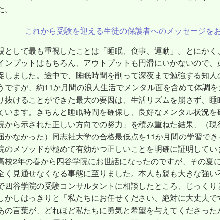
た。
これから受験を迎える生徒の保護者へのメッセージを
親として最も重視したことは「睡眠、食事、運動」。とにかく
インプットはもちろん、アウトプットも円滑にいかないので、
促しました。途中で、睡眠時間を削って深夜まで勉強する知人
うですが、約11か月間の浪人生活でメンタル面を含めて体調
り抜けることができた最大の要因は、生活リズムを崩さず、睡
ています。きちんと睡眠時間を確保し、良好なメンタル状況を
院から示された正しい方向での努力」を積み重ねた結果、（現役
届かなかった）同志社大学の合格最低点を11か月間の学習で
院のメソッドが極めて有効かつ正しいことを明確に証明してい
高校2年の春から四谷学院にお世話になったのですが、その夏
全く見通せなくなる事態に至りました。本人も親も大きな強い
で四谷学院の受験コンサルタントに相談したところ、じっくり
しかしはっきりと「私たちにお任せください、絶対に大丈夫で
あの言葉が、どれほど私たちに勇気と希望を与えてくださった