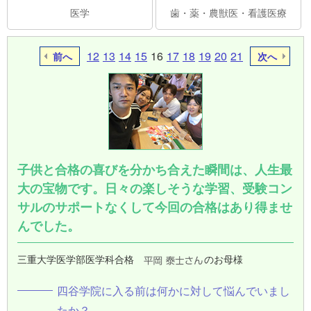
医学
歯・薬・農獣医・看護医療
12
13
14
15
16
17
18
19
20
21
前へ
次へ
子供と合格の喜びを分かち合えた瞬間は、人生最
大の宝物です。日々の楽しそうな学習、受験コン
サルのサポートなくして今回の合格はあり得ませ
んでした。
三重大学医学部医学科合格
のお母様
四谷学院に入る前は何かに対して悩んでいまし
たか？