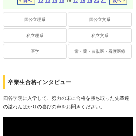
12
13
14
15
16
17
18
19
20
21
前へ
次へ
国公立理系
国公立文系
私立理系
私立文系
医学
歯・薬・農獣医・看護医療
卒業生合格インタビュー
四谷学院に入学して、努力の末に合格を勝ち取った先輩達
の溢れんばかりの喜びの声をお聞きください。