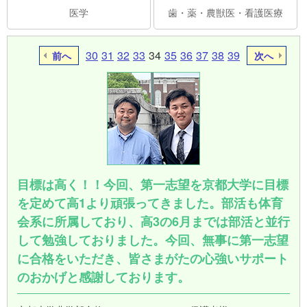
医学
歯・薬・農獣医・看護医療
30
31
32
33
34
35
36
37
38
39
前へ
次へ
目標は高く！！今回、第一志望を京都大学に目標
を定めて高1より頑張ってきました。部活も体育
会系に所属しており、高3の6月までは部活と並行
して勉強しておりました。今回、無事に第一志望
に合格をいただき、皆さまがたの心強いサポート
のおかげと感謝しております。