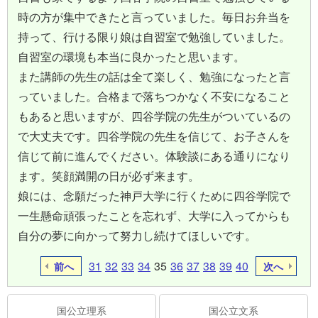
時の方が集中できたと言っていました。毎日お弁当を
持って、行ける限り娘は自習室で勉強していました。
自習室の環境も本当に良かったと思います。
また講師の先生の話は全て楽しく、勉強になったと言
っていました。合格まで落ちつかなく不安になること
もあると思いますが、四谷学院の先生がついているの
で大丈夫です。四谷学院の先生を信じて、お子さんを
信じて前に進んでください。体験談にある通りになり
ます。笑顔満開の日が必ず来ます。
娘には、念願だった神戸大学に行くために四谷学院で
一生懸命頑張ったことを忘れず、大学に入ってからも
自分の夢に向かって努力し続けてほしいです。
31
32
33
34
35
36
37
38
39
40
前へ
次へ
国公立理系
国公立文系