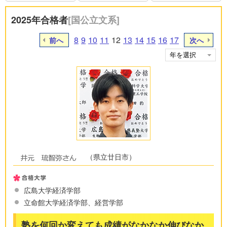
2025年合格者
[国公立文系]
8
9
10
11
12
13
14
15
16
17
前へ
次へ
（県立廿日市）
広島大学経済学部
立命館大学経済学部、経営学部
塾を何回か変えても成績がなかなか伸びなか