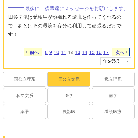
最後に、後輩達にメッセージをお願いします。
四谷学院は受験生が頑張れる環境を作ってくれるの
で、あとはその環境を存分に利用して頑張るだけで
す！
8
9
10
11
12
13
14
15
16
17
前へ
次へ
国公立理系
国公立文系
私立理系
私立文系
医学
歯学
薬学
農獣医
看護医療