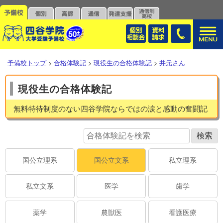
予備校トップ
>
合格体験記
>
現役生の合格体験記
>
井元さん
現役生の合格体験記
無料特待制度のない四谷学院ならではの涙と感動の奮闘記
国公立理系
国公立文系
私立理系
私立文系
医学
歯学
薬学
農獣医
看護医療