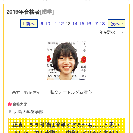
2019年合格者
[歯学]
9
10
11
12
13
14
15
16
17
18
前へ
次へ
（私立ノートルダム清心）
広島大学歯学部
正直、５５段階は簡単すぎるかも……と思い
ました。でも実際は、中学レベルから穴があ