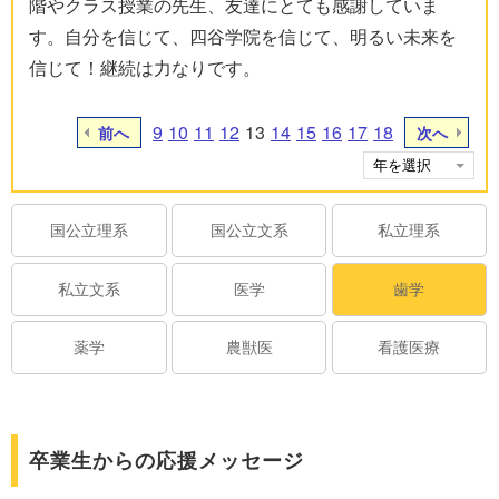
階やクラス授業の先生、友達にとても感謝していま
す。自分を信じて、四谷学院を信じて、明るい未来を
信じて！継続は力なりです。
9
10
11
12
13
14
15
16
17
18
前へ
次へ
国公立理系
国公立文系
私立理系
私立文系
医学
歯学
薬学
農獣医
看護医療
卒業生からの応援メッセージ