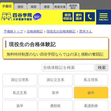
予備校トップ
>
合格体験記
>
現役生の合格体験記
>
西井さん
現役生の合格体験記
無料特待制度のない四谷学院ならではの涙と感動の奮闘記
国公立理系
国公立文系
私立理系
私立文系
医学
歯学
薬学
農獣医
看護医療