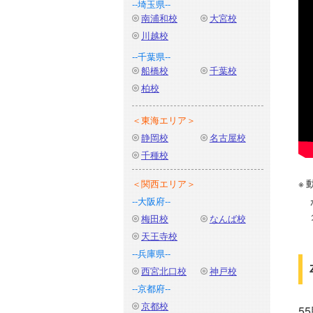
--埼玉県--
南浦和校
大宮校
川越校
--千葉県--
船橋校
千葉校
柏校
＜東海エリア＞
静岡校
名古屋校
千種校
＜関西エリア＞
--大阪府--
梅田校
なんば校
天王寺校
--兵庫県--
西宮北口校
神戸校
--京都府--
京都校
5