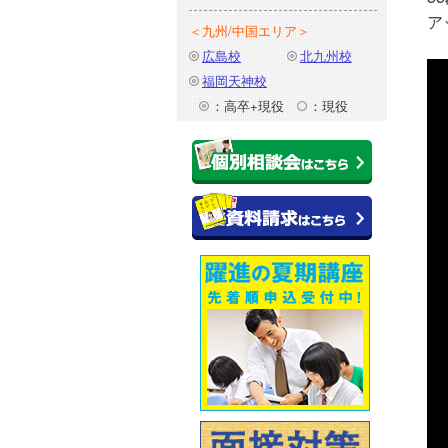
ア
＜九州/中国エリア＞
広島校
北九州校
福岡天神校
：高卒+現役
：現役