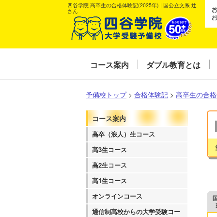
四谷学院 高卒生の合格体験記(2025年) | 国公立文系 辻󠄀
さん
コース案内
ダブル教育とは
予備校トップ
>
合格体験記
>
高卒生の合格
コース案内
高卒（浪人）生コース
高3生コース
高2生コース
高1生コース
オンラインコース
通信制高校からの大学受験コー