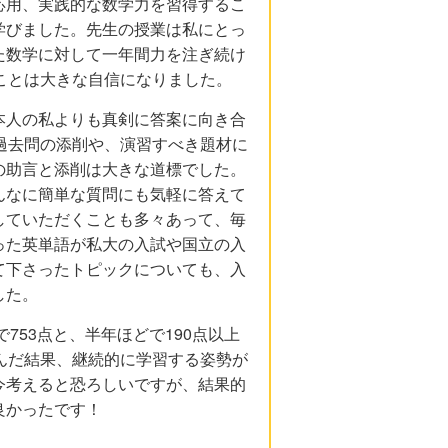
応用、実践的な数学力を習得するこ
学びました。先生の授業は私にとっ
た数学に対して一年間力を注ぎ続け
ことは大きな自信になりました。
本人の私よりも真剣に答案に向き合
過去問の添削や、演習すべき題材に
の助言と添削は大きな道標でした。
んなに簡単な質問にも気軽に答えて
していただくことも多々あって、毎
った英単語が私大の入試や国立の入
て下さったトピックについても、入
した。
753点と、半年ほどで190点以上
んだ結果、継続的に学習する姿勢が
今考えると恐ろしいですが、結果的
良かったです！