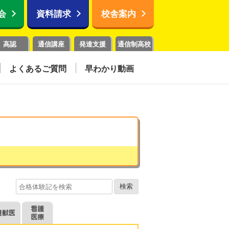
会
資料請求
校舎案内
高認
通信講座
発達支援
通信制高校
よくあるご質問
早わかり動画