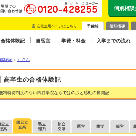
個別相談
在校生用ページはこちら
予備校
個別指導
合格体験記
自習室
学費・料金
入学までの流れ
体験記
>
辻󠄀さん
高卒生の合格体験記
無料特待制度のない四谷学院ならではの涙と感動の奮闘記