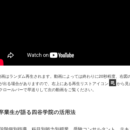
動画はランダム再生されます。動画によっては終わりに20秒程度、右図
が出る場合がありますので、右上にある再生リストアイコン
から見
クロールバーで早送りして次の動画をご覧ください。
卒業生が語る四谷学院の活用法
5段階個別指導、科目別能力別授業、受験コンサルタント、テ