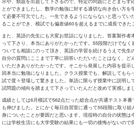
示や、類題を出題して下さるので、特定の問題にとどまらず
とができましたし、数学の勉強に対する適切な向き合い方を
て必要不可欠でした。一生できるようにならないと思ってい
ることができ、模試でも偏差値60を超えるまでに成長できた
また、英語の先生にも大変お世話になりました。答案製作者
って下さり、本当にありがたかったです。55段階だけでなく
ついても相談にのって頂き、英語の学習を続けるうえで先生
自分の質問にここまで丁寧に回答いただいたことはなく、ど
いただきありがたかったです。そこから発展した内容を提示
回本当に勉強になりました。クラス授業でも、解説してもら
試で度々登場して驚きました。単語に限らず授業中に説明し
試問題の傾向を踏まえて下さっていたんだと改めて実感しま
成績としては6月模試で562点だった総合点が共通テスト本番で
も伸びました。とにかく毎日自習室に通って55段階に取り組
身についたことが要因だと思います。現役時の自分の状態は
には学校生活にも大学受験の結果にも一切の後悔がないので