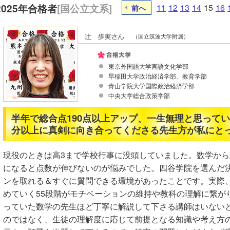
2025年合格者
[国公立文系]
11
12
13
14
15
16
前へ
（国立筑波大学附属）
東京外国語大学言語文化学部
早稲田大学政治経済学部、教育学部
青山学院大学国際政治経済学部
中央大学総合政策学部
半年で総合点190点以上アップ、一生無理と思ってい
分以上に真剣に向き合ってくださる先生方が私にと
現役のときは高3まで学校行事に没頭していました。数学か
になると点数が伸びないのが悩みでした。四谷学院を選んだ
ンを取れる＆すぐに質問できる環境があったことです。実際
めていく55段階がモチベーションの維持や教科の理解に繋が
っていた数学の先生ほど丁寧に解説して下さる講師はいない
のではなく、生徒の理解度に応じて前提となる知識や考え方