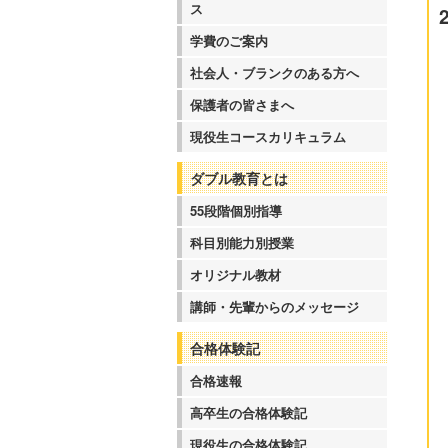
ス
学費のご案内
社会人・ブランクのある方へ
保護者の皆さまへ
現役生コースカリキュラム
ダブル教育とは
55段階個別指導
科目別能力別授業
オリジナル教材
講師・先輩からのメッセージ
合格体験記
合格速報
高卒生の合格体験記
現役生の合格体験記