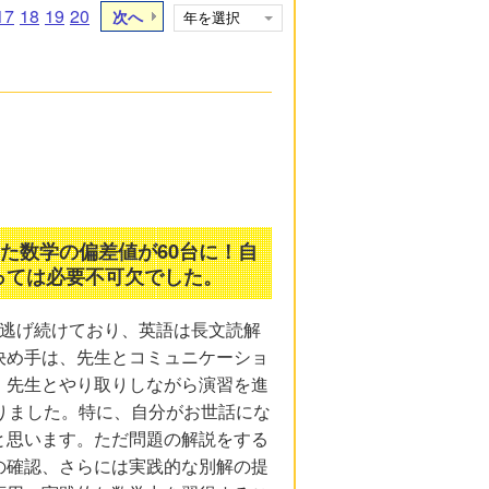
17
18
19
20
次へ
た数学の偏差値が60台に！自
っては必要不可欠でした。
ら逃げ続けており、英語は長文読解
決め手は、先生とコミュニケーショ
、先生とやり取りしながら演習を進
りました。特に、自分がお世話にな
と思います。ただ問題の解説をする
の確認、さらには実践的な別解の提