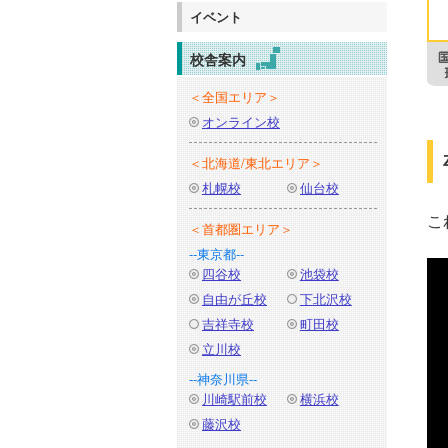
イベント
校舎案内
＜全国エリア＞
オンライン校
＜北海道/東北エリア＞
札幌校
仙台校
こ
＜首都圏エリア＞
--東京都--
四谷校
池袋校
自由が丘校
下北沢校
吉祥寺校
町田校
立川校
--神奈川県--
川崎駅前校
横浜校
藤沢校