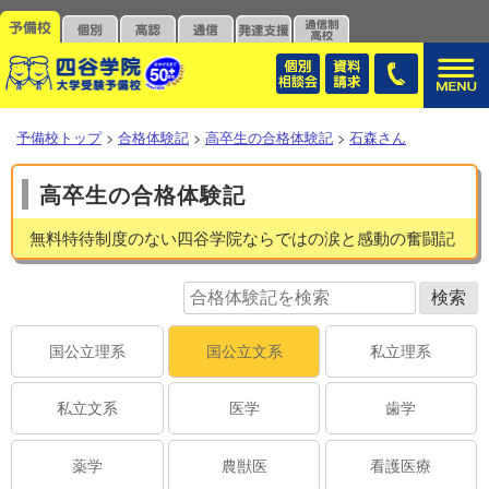
予備校トップ
>
合格体験記
>
高卒生の合格体験記
>
石森さん
高卒生の合格体験記
無料特待制度のない四谷学院ならではの涙と感動の奮闘記
国公立理系
国公立文系
私立理系
私立文系
医学
歯学
薬学
農獣医
看護医療