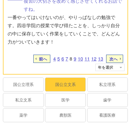
復習の大切さを改めて感じさせてくれるお話で
すね。
一番やってはいけないのが、やりっぱなしの勉強で
す。四谷学院の授業で学び得たことを、しっかり自分
の中に保存していく作業をしていくことで、どんどん
力がついていきます！
4
5
6
7
8
9
10
11
12
13
前へ
次へ
国公立理系
国公立文系
私立理系
私立文系
医学
歯学
薬学
農獣医
看護医療