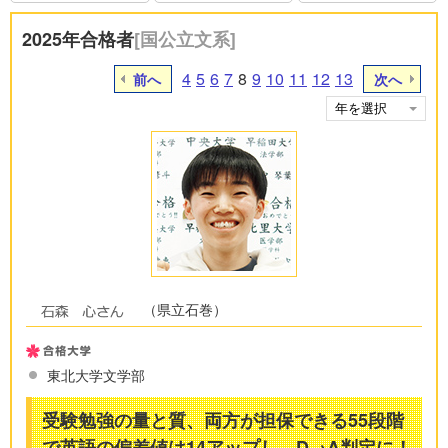
2025年合格者
[国公立文系]
4
5
6
7
8
9
10
11
12
13
前へ
次へ
（県立石巻）
東北大学文学部
受験勉強の量と質、両方が担保できる55段階
で英語の偏差値は14アップし、D→A判定に！