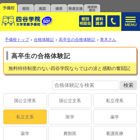
予備校トップ
>
合格体験記
>
高卒生の合格体験記
>
青木さん
高卒生の合格体験記
無料特待制度のない四谷学院ならではの涙と感動の奮闘記
国公立理系
国公立文系
私立理系
私立文系
医学
歯学
薬学
農獣医
看護医療