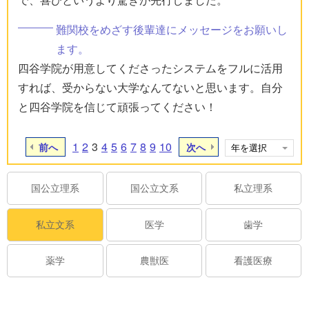
難関校をめざす後輩達にメッセージをお願いし
ます。
四谷学院が用意してくださったシステムをフルに活用
すれば、受からない大学なんてないと思います。自分
と四谷学院を信じて頑張ってください！
1
2
3
4
5
6
7
8
9
10
前へ
次へ
国公立理系
国公立文系
私立理系
私立文系
医学
歯学
薬学
農獣医
看護医療