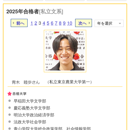
2025年合格者
[私立文系]
1
2
3
4
5
6
7
8
9
10
前へ
次へ
（私立東京農業大学第一）
早稲田大学文学部
慶応義塾大学文学部
明治大学政治経済学部
法政大学社会学部
青山学院大学総合政策学部、社会情報学部