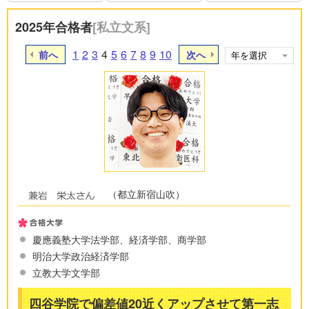
2025年合格者
[私立文系]
1
2
3
4
5
6
7
8
9
10
前へ
次へ
（都立新宿山吹）
慶應義塾大学法学部、経済学部、商学部
明治大学政治経済学部
立教大学文学部
四谷学院で偏差値20近くアップさせて第一志