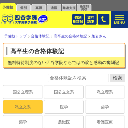
予備校トップ
>
合格体験記
>
高卒生の合格体験記
>
兼岩さん
高卒生の合格体験記
無料特待制度のない四谷学院ならではの涙と感動の奮闘記
国公立理系
国公立文系
私立理系
私立文系
医学
歯学
薬学
農獣医
看護医療