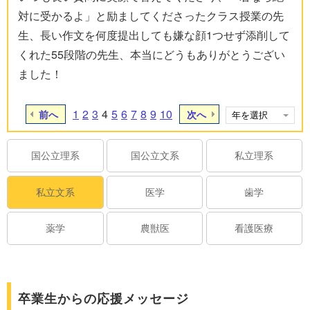
対に受かるよ」と励ましてくださったクラス授業の先
生、長い作文を何度提出しても嫌な顔1つせず添削して
くれた55段階の先生、本当にどうもありがとうござい
ました！
1
2
3
4
5
6
7
8
9
10
前へ
次へ
国公立理系
国公立文系
私立理系
私立文系
医学
歯学
薬学
農獣医
看護医療
卒業生からの応援メッセージ