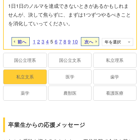
1日1日のノルマを達成できないときがあるかもしれま
せんが、決して焦らずに、まずは1つずつやるべきこと
を消化していってください。
1
2
3
4
5
6
7
8
9
10
前へ
次へ
国公立理系
国公立文系
私立理系
私立文系
医学
歯学
薬学
農獣医
看護医療
卒業生からの応援メッセージ