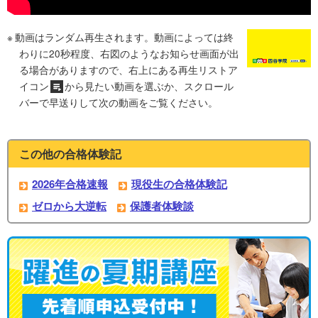
動画はランダム再生されます。動画によっては終
わりに20秒程度、右図のようなお知らせ画面が出
る場合がありますので、右上にある再生リストア
イコン
から見たい動画を選ぶか、スクロール
バーで早送りして次の動画をご覧ください。
この他の合格体験記
2026年合格速報
現役生の合格体験記
ゼロから大逆転
保護者体験談