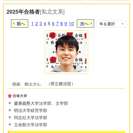
2025年合格者
[私立文系]
1
2
3
4
5
6
7
8
9
10
前へ
次へ
（県立横須賀）
慶應義塾大学法学部、文学部
明治大学経営学部
同志社大学法学部
立命館大学法学部