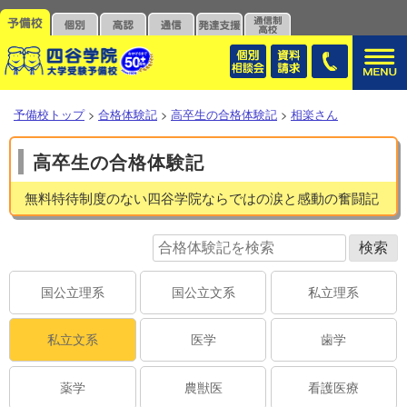
予備校トップ
>
合格体験記
>
高卒生の合格体験記
>
相楽さん
高卒生の合格体験記
無料特待制度のない四谷学院ならではの涙と感動の奮闘記
国公立理系
国公立文系
私立理系
私立文系
医学
歯学
薬学
農獣医
看護医療