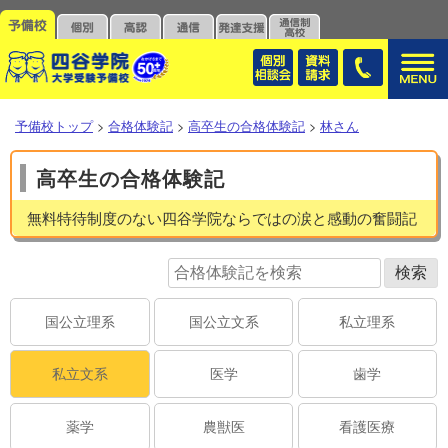
予備校トップ
>
合格体験記
>
高卒生の合格体験記
>
林さん
高卒生の合格体験記
無料特待制度のない四谷学院ならではの涙と感動の奮闘記
国公立理系
国公立文系
私立理系
私立文系
医学
歯学
薬学
農獣医
看護医療