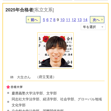
2025年合格者
[私立文系]
5
6
7
8
9
10
11
12
13
14
前へ
次へ
（府立莵道）
慶應義塾大学法学部、文学部
同志社大学法学部、経済学部、社会学部、グローバル地域
文化学部
立命館大学法学部、国際関係学部