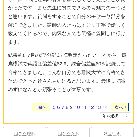
かったです。また先生に質問できるのも魅力の一つだ
と思います。質問をすることで自分のモヤモヤ部分を
解消できました。講師の人たちはすごく丁寧で優しく
教えてくれるので、内気な人でも気軽に質問しに行け
ます。
結果的に7月の記述模試でE判定だったところから、慶
應模試で英語は偏差値62.6、総合偏差値60を記録して
合格できました。こんな自分でも難関大学に合格でき
たのできっと皆さんもいけると思います。最後まで諦
めずになんとか頑張ることが大事です。
5
6
7
8
9
10
11
12
13
14
前へ
次へ
国公立理系
国公立文系
私立理系