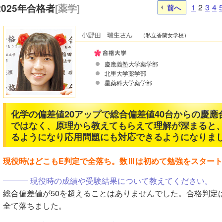
2025年合格者
[薬学]
1
2
3
4
前へ
（私立香蘭女学校）
慶應義塾大学薬学部
北里大学薬学部
星薬科大学薬学部
化学の偏差値20アップで総合偏差値40台からの慶
ではなく、原理から教えてもらえて理解が深まると
るようになり応用問題にも対応できるようになりま
現役時はどこもE判定で全落ち。数Ⅲは初めて勉強をスター
現役時の成績や受験結果について教えてください。
総合偏差値が50を超えることはありませんでした。合格判定
全て落ちました。