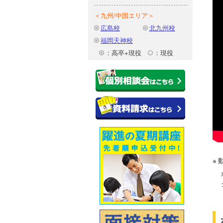
＜九州/中国エリア＞
広島校
北九州校
福岡天神校
：高卒+現役
：現役