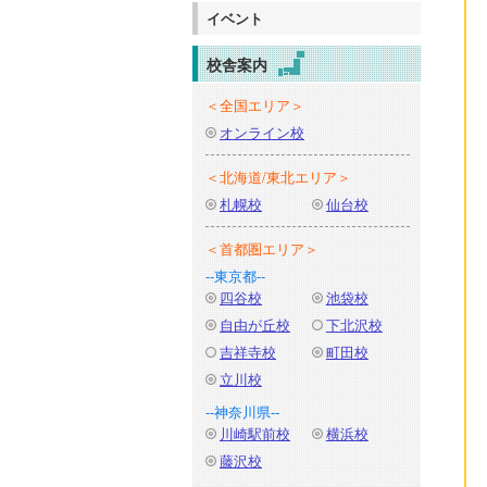
イベント
校舎案内
＜全国エリア＞
オンライン校
＜北海道/東北エリア＞
札幌校
仙台校
＜首都圏エリア＞
--東京都--
四谷校
池袋校
自由が丘校
下北沢校
吉祥寺校
町田校
立川校
--神奈川県--
川崎駅前校
横浜校
藤沢校