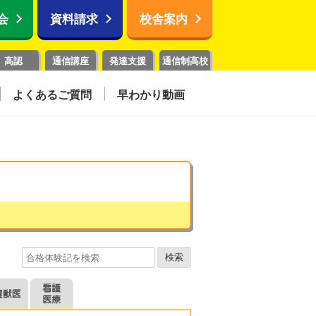
会
資料請求
校舎案内
高認
通信講座
発達支援
通信制高校
よくあるご質問
早わかり動画