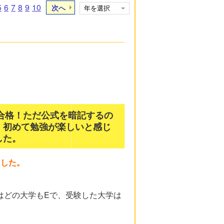
5
6
7
8
9
10
次へ
應合格！ただ公式を暗記するの
、初めて勉強が楽しいと感じ
した。
トした。
はどの大学もEで、受験した大学は