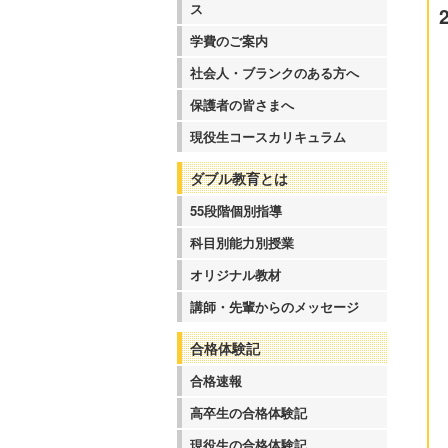
ス
学費のご案内
社会人・ブランクのある方へ
保護者の皆さまへ
現役生コースカリキュラム
ダブル教育とは
55段階個別指導
科目別能力別授業
オリジナル教材
講師・先輩からのメッセージ
合格体験記
合格速報
高卒生の合格体験記
現役生の合格体験記