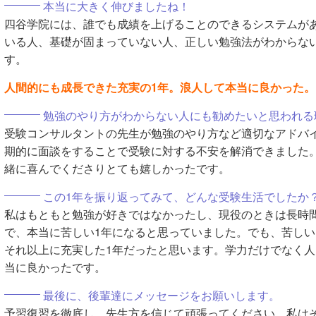
本当に大きく伸びましたね！
四谷学院には、誰でも成績を上げることのできるシステムが
いる人、基礎が固まっていない人、正しい勉強法がわからな
す。
人間的にも成長できた充実の1年。浪人して本当に良かった。
勉強のやり方がわからない人にも勧めたいと思われる
受験コンサルタントの先生が勉強のやり方など適切なアドバ
期的に面談をすることで受験に対する不安を解消できました
緒に喜んでくださりとても嬉しかったです。
この1年を振り返ってみて、どんな受験生活でしたか
私はもともと勉強が好きではなかったし、現役のときは長時
で、本当に苦しい1年になると思っていました。でも、苦し
それ以上に充実した1年だったと思います。学力だけでなく
当に良かったです。
最後に、後輩達にメッセージをお願いします。
予習復習を徹底し、先生方を信じて頑張ってください。私は