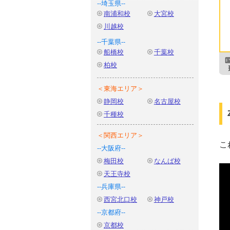
--埼玉県--
南浦和校
大宮校
川越校
--千葉県--
船橋校
千葉校
柏校
＜東海エリア＞
静岡校
名古屋校
千種校
＜関西エリア＞
こ
--大阪府--
梅田校
なんば校
天王寺校
--兵庫県--
西宮北口校
神戸校
--京都府--
京都校