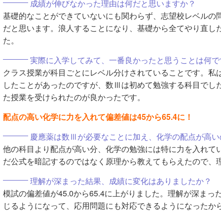
成績が伸びなかった理由は何だと思いますか？
基礎的なことができていないにも関わらず、志望校レベルの
だと思います。浪人することになり、基礎から全てやり直し
た。
実際に入学してみて、一番良かったと思うことは何で
クラス授業が科目ごとにレベル分けされていることです。私は
したことがあったのですが、数Ⅲは初めて勉強する科目でし
た授業を受けられたのが良かったです。
配点の高い化学に力を入れて偏差値は45から65.4に！
慶應薬は数Ⅲが必要なことに加え、化学の配点が高い
他の科目より配点が高い分、化学の勉強には特に力を入れて
だ公式を暗記するのではなく原理から教えてもらえたので、
理解が深まった結果、成績に変化はありましたか？
模試の偏差値が45.0から65.4に上がりました。理解が深ま
じるようになって、応用問題にも対応できるようになったか