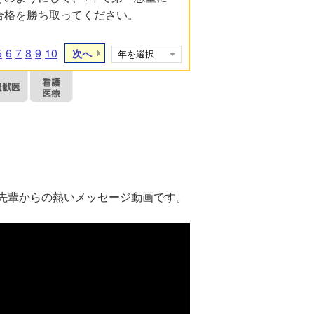
合格を勝ち取ってください。
5
6
7
8
9
10
次へ
先輩からの熱いメッセージ動画です。