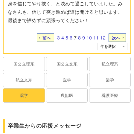
身を信じてやり抜く、と決めて過ごしていました。み
なさんも、信じて突き進めば道は開けると思います。
最後まで諦めずに頑張ってください！
3
4
5
6
7
8
9
10
11
12
前へ
次へ
国公立理系
国公立文系
私立理系
私立文系
医学
歯学
薬学
農獣医
看護医療
卒業生からの応援メッセージ