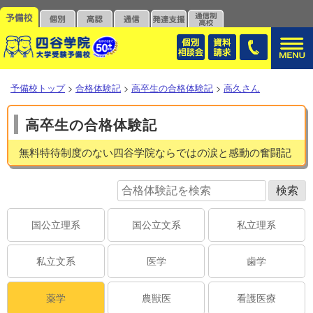
予備校トップ
>
合格体験記
>
高卒生の合格体験記
>
高久さん
高卒生の合格体験記
無料特待制度のない四谷学院ならではの涙と感動の奮闘記
国公立理系
国公立文系
私立理系
私立文系
医学
歯学
薬学
農獣医
看護医療