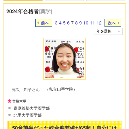
2024年合格者
[薬学]
3
4
5
6
7
8
9
10
11
12
前へ
次へ
（私立山手学院）
慶應義塾大学薬学部
北里大学薬学部
50台前半だった総合偏差値が65超！自分には