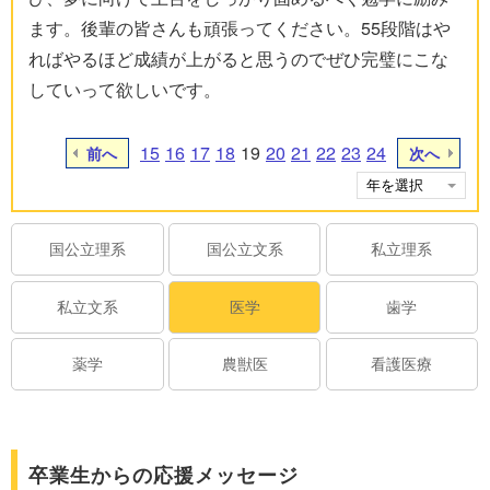
ます。後輩の皆さんも頑張ってください。55段階はや
ればやるほど成績が上がると思うのでぜひ完璧にこな
していって欲しいです。
15
16
17
18
19
20
21
22
23
24
前へ
次へ
国公立理系
国公立文系
私立理系
私立文系
医学
歯学
薬学
農獣医
看護医療
卒業生からの応援メッセージ