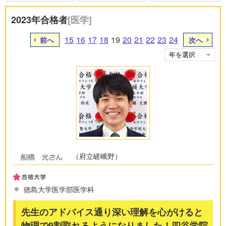
2023年合格者
[医学]
15
16
17
18
19
20
21
22
23
24
前へ
次へ
（府立嵯峨野）
徳島大学医学部医学科
先生のアドバイス通り深い理解を心がけると
物理で9割取れるようになりました！四谷学院