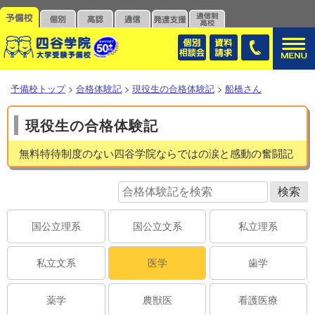
予備校トップ
>
合格体験記
>
現役生の合格体験記
>
船橋さん
現役生の合格体験記
無料特待制度のない四谷学院ならではの涙と感動の奮闘記
国公立理系
国公立文系
私立理系
私立文系
医学
歯学
薬学
農獣医
看護医療