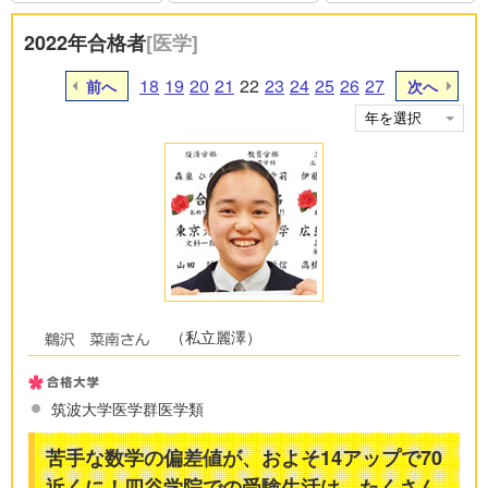
2022年合格者
[医学]
18
19
20
21
22
23
24
25
26
27
前へ
次へ
（私立麗澤）
筑波大学医学群医学類
苦手な数学の偏差値が、およそ14アップで70
近くに！四谷学院での受験生活は、たくさん