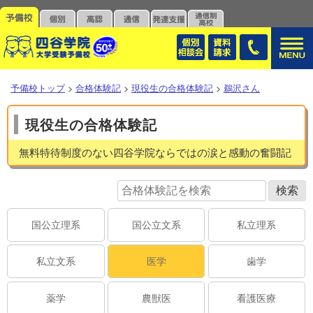
予備校トップ
>
合格体験記
>
現役生の合格体験記
>
鵜沢さん
現役生の合格体験記
無料特待制度のない四谷学院ならではの涙と感動の奮闘記
国公立理系
国公立文系
私立理系
私立文系
医学
歯学
薬学
農獣医
看護医療