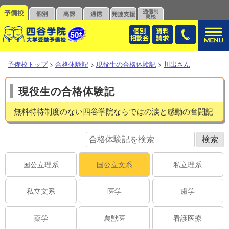
予備校トップ
>
合格体験記
>
現役生の合格体験記
>
川出さん
現役生の合格体験記
無料特待制度のない四谷学院ならではの涙と感動の奮闘記
国公立理系
国公立文系
私立理系
私立文系
医学
歯学
薬学
農獣医
看護医療