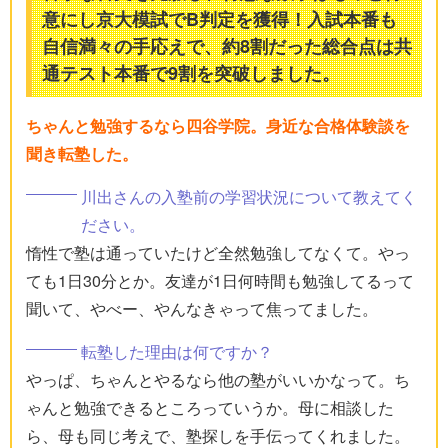
意にし京大模試でB判定を獲得！入試本番も
自信満々の手応えで、約8割だった総合点は共
通テスト本番で9割を突破しました。
ちゃんと勉強するなら四谷学院。身近な合格体験談を
聞き転塾した。
川出さんの入塾前の学習状況について教えてく
ださい。
惰性で塾は通っていたけど全然勉強してなくて。やっ
ても1日30分とか。友達が1日何時間も勉強してるって
聞いて、やべー、やんなきゃって焦ってました。
転塾した理由は何ですか？
やっぱ、ちゃんとやるなら他の塾がいいかなって。ち
ゃんと勉強できるところっていうか。母に相談した
ら、母も同じ考えで、塾探しを手伝ってくれました。