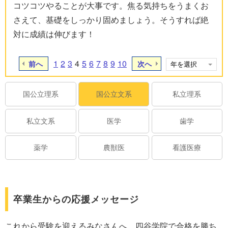
コツコツやることが大事です。焦る気持ちをうまくお
さえて、基礎をしっかり固めましょう。そうすれば絶
対に成績は伸びます！
1
2
3
4
5
6
7
8
9
10
前へ
次へ
国公立理系
国公立文系
私立理系
私立文系
医学
歯学
薬学
農獣医
看護医療
卒業生からの応援メッセージ
これから受験を迎えるみなさんへ、四谷学院で合格を勝ち