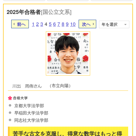
2025年合格者
[国公立文系]
1
2
3
4
5
6
7
8
9
10
前へ
次へ
（市立向陽）
京都大学法学部
早稲田大学法学部
同志社大学法学部
苦手な古文を克服し、得意な数学はもっと得