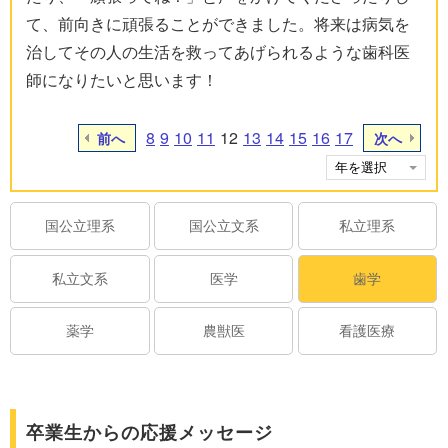
て、前向きに頑張ることができました。将来は病気を
治してその人の生活を救ってあげられるような歯科医
師になりたいと思います！
8
9
10
11
12
13
14
15
16
17
前へ
次へ
国公立理系
国公立文系
私立理系
私立文系
医学
歯学
薬学
農獣医
看護医療
卒業生からの応援メッセージ