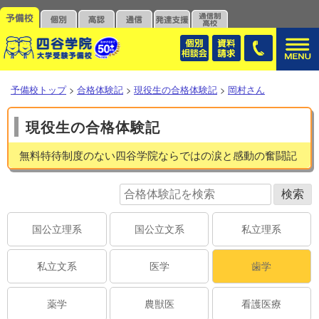
予備校トップ
>
合格体験記
>
現役生の合格体験記
>
岡村さん
現役生の合格体験記
無料特待制度のない四谷学院ならではの涙と感動の奮闘記
国公立理系
国公立文系
私立理系
私立文系
医学
歯学
薬学
農獣医
看護医療