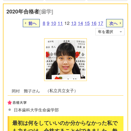
2020年合格者
[歯学]
8
9
10
11
12
13
14
15
16
17
前へ
次へ
（私立共立女子）
日本歯科大学生命歯学部
最初は何をしていいのか分からなかった私で
も力をつけ、合格することができました。勉