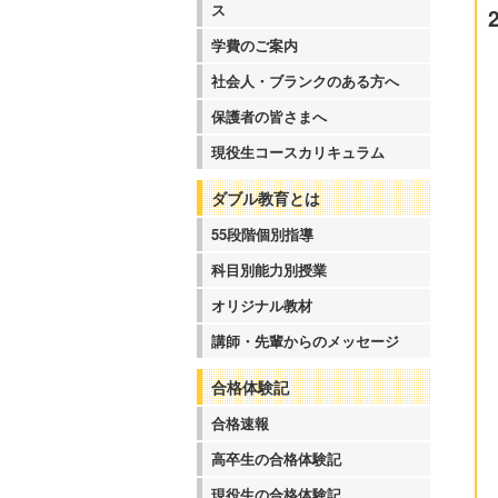
ス
学費のご案内
社会人・ブランクのある方へ
保護者の皆さまへ
現役生コースカリキュラム
ダブル教育とは
55段階個別指導
科目別能力別授業
オリジナル教材
講師・先輩からのメッセージ
合格体験記
合格速報
高卒生の合格体験記
現役生の合格体験記