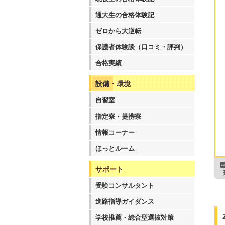
通大生の合格体験記
ゼロから大逆転
保護者体験談（口コミ・評判）
合格実績
設備・環境
自習室
指定寮・提携寮
情報コーナー
ほっとルーム
サポート
受験コンサルタント
進路指導ガイダンス
学校推薦・総合型選抜対策