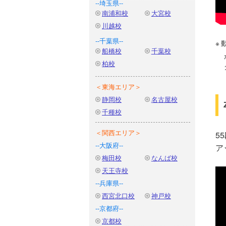
--埼玉県--
南浦和校
大宮校
川越校
--千葉県--
船橋校
千葉校
柏校
＜東海エリア＞
静岡校
名古屋校
千種校
＜関西エリア＞
5
--大阪府--
ア
梅田校
なんば校
天王寺校
--兵庫県--
西宮北口校
神戸校
--京都府--
京都校