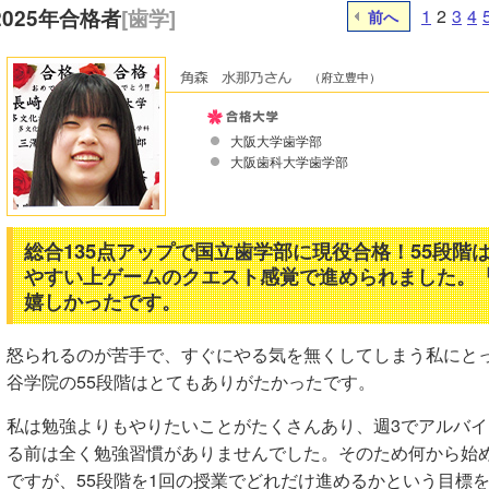
2025年合格者
[歯学]
1
2
3
4
前へ
（府立豊中）
大阪大学歯学部
大阪歯科大学歯学部
総合135点アップで国立歯学部に現役合格！55段階
やすい上ゲームのクエスト感覚で進められました。
嬉しかったです。
怒られるのが苦手で、すぐにやる気を無くしてしまう私にと
谷学院の55段階はとてもありがたかったです。
私は勉強よりもやりたいことがたくさんあり、週3でアルバ
る前は全く勉強習慣がありませんでした。そのため何から始
ですが、55段階を1回の授業でどれだけ進めるかという目標