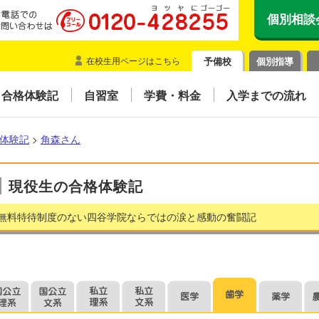
個別相談
在校生用ページはこちら
予備校
個別指導
合格体験記
自習室
学費・料金
入学までの流れ
体験記
>
角森さん
現役生の合格体験記
無料特待制度のない四谷学院ならではの涙と感動の奮闘記