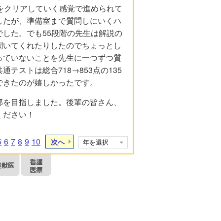
をクリアしていく感覚で進められて
したが、準備室まで質問しにいくハ
した。でも55段階の先生は解説の
聞いてくれたりしたのでちょっとし
っていないことを先生に一つずつ質
ストは総合718→853点の135
できたのが嬉しかったです。
部を目指しました。後輩の皆さん、
ください！
5
6
7
8
9
10
次へ