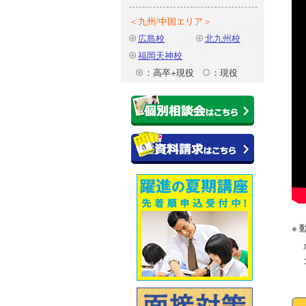
＜九州/中国エリア＞
広島校
北九州校
福岡天神校
：高卒+現役
：現役