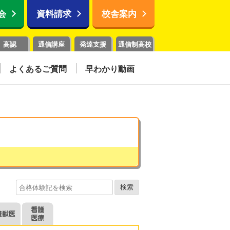
会
資料請求
校舎案内
高認
通信講座
発達支援
通信制高校
よくあるご質問
早わかり動画