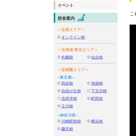
イベント
こ
校舎案内
＜全国エリア＞
オンライン校
＜北海道/東北エリア＞
札幌校
仙台校
＜首都圏エリア＞
--東京都--
四谷校
池袋校
自由が丘校
下北沢校
吉祥寺校
町田校
立川校
--神奈川県--
川崎駅前校
横浜校
藤沢校