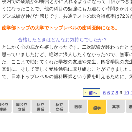
校内での成績が20番台とかに入れるようになって自信がつき
うになったことで、他の科目の勉強にも万遍なく時間をかけ
グン成績が伸びた感じです。共通テストの総合得点率は72％
歯学部トップの大学でトップレベルの歯科医師になる。
合格したときはどんなお気持ちでしたか？
とにかく心の底から嬉しかったです。二次試験が終わったと
思っていましたけど、絶対に浪人したくなかったので、無事
た。ここまで助けてくれた学校の友達や先生、四谷学院の先
真剣に、そして楽しく受験勉強に取り組むことができました
で、日本トップレベルの歯科医師という夢を叶えるために、
5
6
7
8
9
10
前へ