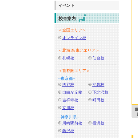
イベント
校舎案内
＜全国エリア＞
オンライン校
＜北海道/東北エリア＞
札幌校
仙台校
＜首都圏エリア＞
--東京都--
四谷校
池袋校
自由が丘校
下北沢校
吉祥寺校
町田校
立川校
--神奈川県--
川崎駅前校
横浜校
藤沢校