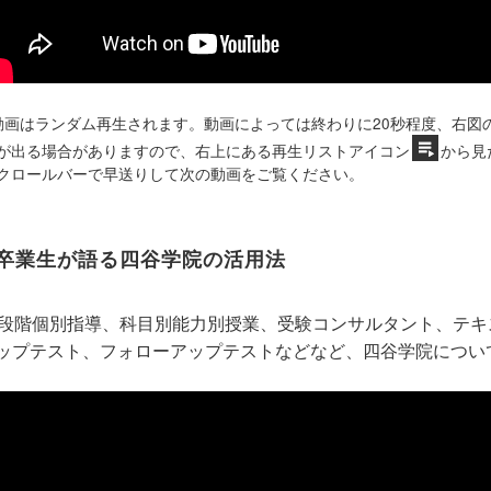
動画はランダム再生されます。動画によっては終わりに20秒程度、右図
が出る場合がありますので、右上にある再生リストアイコン
から見
クロールバーで早送りして次の動画をご覧ください。
卒業生が語る四谷学院の活用法
5段階個別指導、科目別能力別授業、受験コンサルタント、テ
ップテスト、フォローアップテストなどなど、四谷学院につい