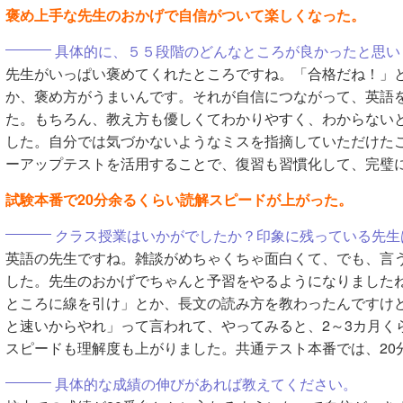
褒め上手な先生のおかげで自信がついて楽しくなった。
具体的に、５５段階のどんなところが良かったと思い
先生がいっぱい褒めてくれたところですね。「合格だね！」
か、褒め方がうまいんです。それが自信につながって、英語
た。もちろん、教え方も優しくてわかりやすく、わからない
した。自分では気づかないようなミスを指摘していただけた
ーアップテストを活用することで、復習も習慣化して、完璧
試験本番で20分余るくらい読解スピードが上がった。
クラス授業はいかがでしたか？印象に残っている先生
英語の先生ですね。雑談がめちゃくちゃ面白くて、でも、言
した。先生のおかげでちゃんと予習をやるようになりましたね
ところに線を引け」とか、長文の読み方を教わったんですけ
と速いからやれ」って言われて、やってみると、2～3カ月く
スピードも理解度も上がりました。共通テスト本番では、20
具体的な成績の伸びがあれば教えてください。