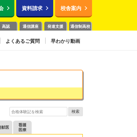
会
資料請求
校舎案内
高認
通信講座
発達支援
通信制高校
よくあるご質問
早わかり動画