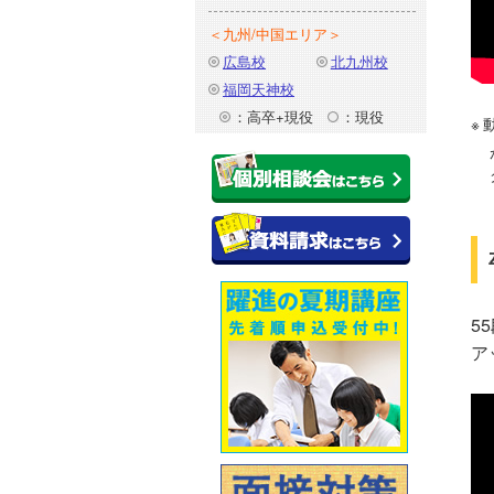
＜九州/中国エリア＞
広島校
北九州校
福岡天神校
：高卒+現役
：現役
5
ア