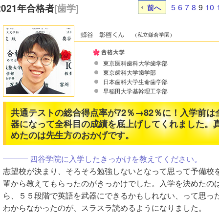
2021年合格者
[歯学]
5
6
7
8
9
10
前へ
（私立鎌倉学園）
東京医科歯科大学歯学部
東京歯科大学歯学部
日本歯科大学生命歯学部
早稲田大学基幹理工学部
共通テストの総合得点率が72％→82％に！入学前
器になって全科目の成績を底上げしてくれました。
めたのは先生方のおかげです。
四谷学院に入学したきっかけを教えてください。
志望校が決まり、そろそろ勉強しないとなって思って予備校
輩から教えてもらったのがきっかけでした。入学を決めたの
ら、５５段階で英語を武器にできるかもしれない、って思っ
わからなかったのが、スラスラ読めるようになりました。