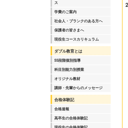
ス
学費のご案内
社会人・ブランクのある方へ
保護者の皆さまへ
現役生コースカリキュラム
ダブル教育とは
55段階個別指導
科目別能力別授業
オリジナル教材
講師・先輩からのメッセージ
合格体験記
合格速報
高卒生の合格体験記
現役生の合格体験記