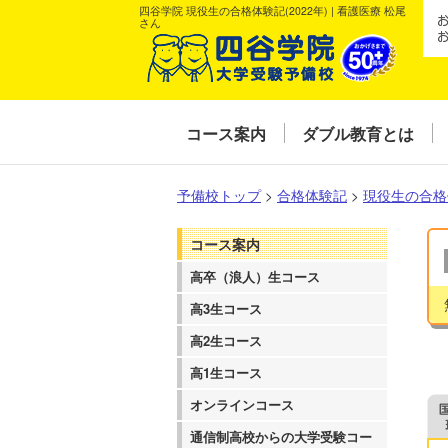
四谷学院 現役生の合格体験記(2022年) | 看護医療 松尾
さん
コース案内
ダブル教育とは
予備校トップ
>
合格体験記
>
現役生の合格
コース案内
高卒（浪人）生コース
高3生コース
高2生コース
高1生コース
オンラインコース
通信制高校からの大学受験コー