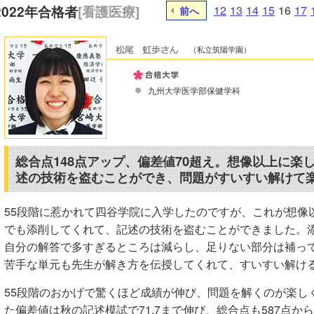
2022年合格者
[看護医療]
12
13
14
15
16
17
前へ
（私立筑陽学園）
九州大学医学部保健学科
総合点148点アップ、偏差値70超え。想像以上に楽
述の技術を盗むことができ、問題がすいすい解けて
55段階に惹かれて四谷学院に入学したのですが、これが想像
でも添削してくれて、記述の技術を盗むことができました。
自分の解答で多すぎるところは減らし、足りない部分は補っ
苦手な単元も先生が解き方を伝授してくれて、すいすい解け
55段階のおかげで驚くほど成績が伸び、問題を解くのが楽し
た偏差値は秋の記述模試で71.7まで伸び、総合点も587点から