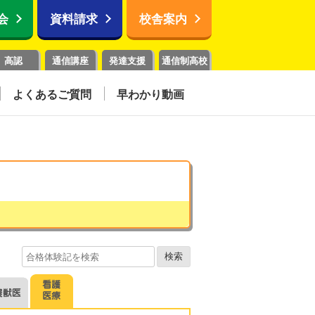
会
資料請求
校舎案内
高認
通信講座
発達支援
通信制高校
よくあるご質問
早わかり動画