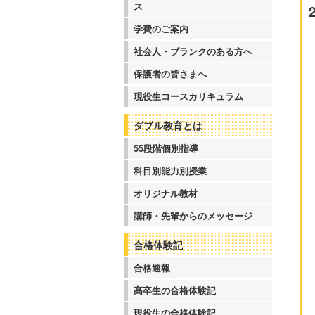
ス
学費のご案内
社会人・ブランクのある方へ
保護者の皆さまへ
現役生コースカリキュラム
ダブル教育とは
55段階個別指導
科目別能力別授業
オリジナル教材
講師・先輩からのメッセージ
合格体験記
合格速報
高卒生の合格体験記
現役生の合格体験記