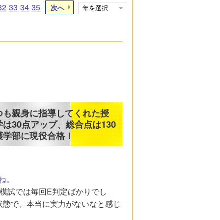
32
33
34
35
次へ
つも親身に指導してくれた授
30点アップ、総合点は130
護学部に現役合格！
ね。
模試では毎回E判定ばかりでし
状態で、本当に実力がないなと感じ