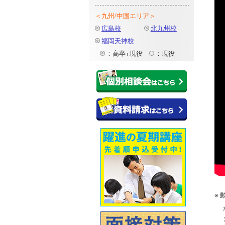
＜九州/中国エリア＞
広島校
北九州校
福岡天神校
：高卒+現役
：現役