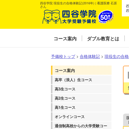
四谷学院 現役生の合格体験記(2016年) | 看護医療 石原
さん
コース案内
ダブル教育とは
予備校トップ
>
合格体験記
>
現役生の合格
コース案内
高卒（浪人）生コース
高3生コース
高2生コース
高1生コース
オンラインコース
通信制高校からの大学受験コー