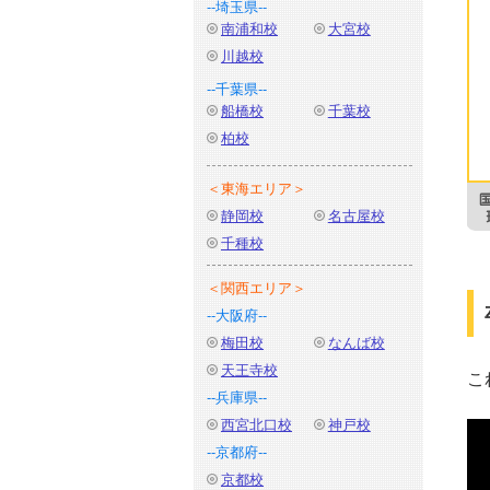
--埼玉県--
南浦和校
大宮校
川越校
--千葉県--
船橋校
千葉校
柏校
＜東海エリア＞
静岡校
名古屋校
千種校
＜関西エリア＞
--大阪府--
梅田校
なんば校
天王寺校
こ
--兵庫県--
西宮北口校
神戸校
--京都府--
京都校