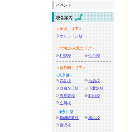
イベント
校舎案内
＜全国エリア＞
オンライン校
＜北海道/東北エリア＞
札幌校
仙台校
＜首都圏エリア＞
--東京都--
四谷校
池袋校
自由が丘校
下北沢校
吉祥寺校
町田校
立川校
--神奈川県--
川崎駅前校
横浜校
藤沢校