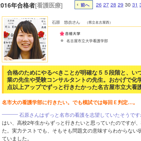
2016年合格者
[看護医療]
26
27
28
29
30
31
前へ
（県立名古屋西）
名古屋市立大学看護学部
合格のためにやるべきことが明確な５５段階と、い
業の先生や受験コンサルタントの先生。おかげで化学は
点以上アップでずっと行きたかった名古屋市立大看
名市大の看護学部に行きたい。でも模試では毎回Ｅ判定…。
石原さんはずっと名市の看護を志望していたそうです
はい、高校2年生からずっと行きたいと思っていたのですが、
た。実力テストでも、そもそも問題文の意味すらわからない
ていました。