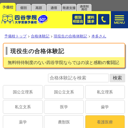
予備校トップ
>
合格体験記
>
現役生の合格体験記
>
本多さん
現役生の合格体験記
無料特待制度のない四谷学院ならではの涙と感動の奮闘記
国公立理系
国公立文系
私立理系
私立文系
医学
歯学
薬学
農獣医
看護医療