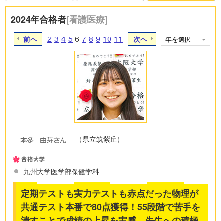
2024年合格者
[看護医療]
2
3
4
5
6
7
8
9
10
11
前へ
次へ
（県立筑紫丘）
九州大学医学部保健学科
定期テストも実力テストも赤点だった物理が
共通テスト本番で80点獲得！55段階で苦手を
潰すことで成績の上昇を実感。先生への積極