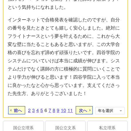
という気持ちになれました。
インターネットで合格発表を確認したのですが、自分
の番号を見たときとても嬉しく安心しました。絶対に
フライトナースという夢を叶えるために、これから大
変な壁に当たることもあると思いますが、この大学合
格の喜びを忘れず諦めず頑張りたいです。四谷学院の
システムについていけば本当に成績が伸びます。シス
テムだけでなく講師の方に積極的に質問にいくことで
より学力が伸びると思います！四谷学院に入って本当
に良かったなと心から思っています。支えてくださっ
た先生方、ありがとうございました！
2
3
4
5
6
7
8
9
10
11
前へ
次へ
国公立理系
国公立文系
私立理系