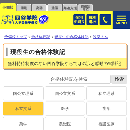
予備校トップ
>
合格体験記
>
現役生の合格体験記
>
設楽さん
現役生の合格体験記
無料特待制度のない四谷学院ならではの涙と感動の奮闘記
国公立理系
国公立文系
私立理系
私立文系
医学
歯学
薬学
農獣医
看護医療