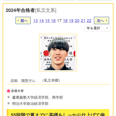
2024年合格者
[私立文系]
13
14
15
16
17
18
19
20
21
22
前へ
次へ
（私立本郷）
慶應義塾大学経済学部、商学部
明治大学政治経済学部
55段階で夏までに基礎をしっかり仕上げて偏