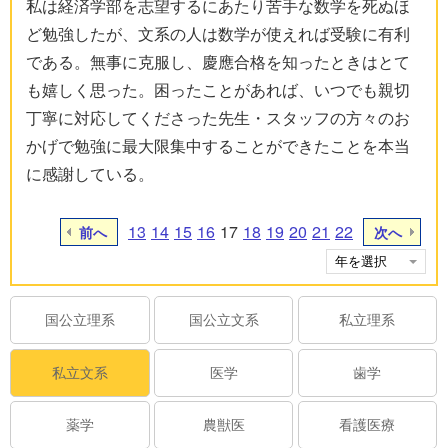
私は経済学部を志望するにあたり苦手な数学を死ぬほ
ど勉強したが、文系の人は数学が使えれば受験に有利
である。無事に克服し、慶應合格を知ったときはとて
も嬉しく思った。困ったことがあれば、いつでも親切
丁寧に対応してくださった先生・スタッフの方々のお
かげで勉強に最大限集中することができたことを本当
に感謝している。
13
14
15
16
17
18
19
20
21
22
前へ
次へ
国公立理系
国公立文系
私立理系
私立文系
医学
歯学
薬学
農獣医
看護医療