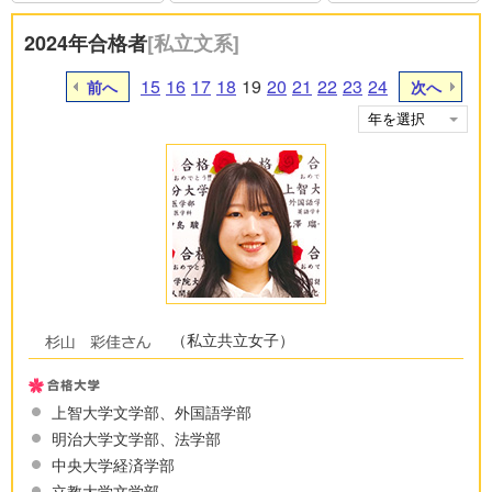
2024年合格者
[私立文系]
15
16
17
18
19
20
21
22
23
24
前へ
次へ
（私立共立女子）
上智大学文学部、外国語学部
明治大学文学部、法学部
中央大学経済学部
立教大学文学部