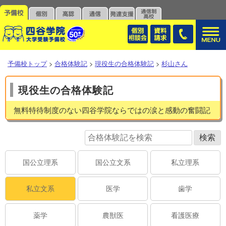
予備校トップ
>
合格体験記
>
現役生の合格体験記
>
杉山さん
現役生の合格体験記
無料特待制度のない四谷学院ならではの涙と感動の奮闘記
国公立理系
国公立文系
私立理系
私立文系
医学
歯学
薬学
農獣医
看護医療