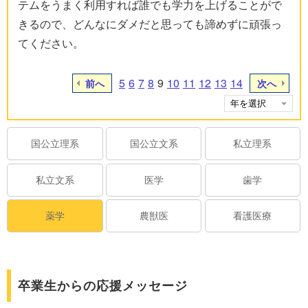
テムをうまく利用すれば誰でも学力を上げることがで
きるので、どんなにダメだと思っても諦めずに頑張っ
てください。
5
6
7
8
9
10
11
12
13
14
前へ
次へ
国公立理系
国公立文系
私立理系
私立文系
医学
歯学
薬学
農獣医
看護医療
卒業生からの応援メッセージ