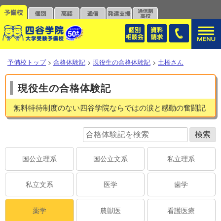
予備校トップ
>
合格体験記
>
現役生の合格体験記
>
土橋さん
現役生の合格体験記
無料特待制度のない四谷学院ならではの涙と感動の奮闘記
国公立理系
国公立文系
私立理系
私立文系
医学
歯学
薬学
農獣医
看護医療