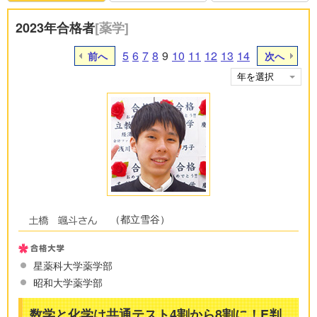
2023年合格者
[薬学]
5
6
7
8
9
10
11
12
13
14
前へ
次へ
（都立雪谷）
星薬科大学薬学部
昭和大学薬学部
数学と化学は共通テスト4割から8割に！E判